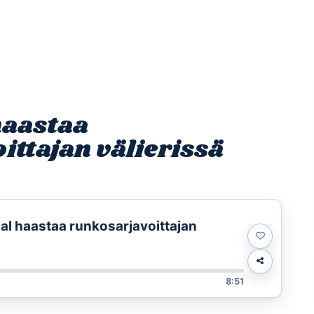
Etusivu
Ohjelmat
Osallistu
haastaa
ittajan välierissä
al haastaa runkosarjavoittajan
8:51