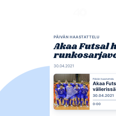
Skip
to
content
PÄIVÄN HAASTATTELU
Akaa Futsal 
runkosarjavo
30.04.2021
Päivän haastattelu
Akaa Futs
välierissä
30.04.2021
0:00