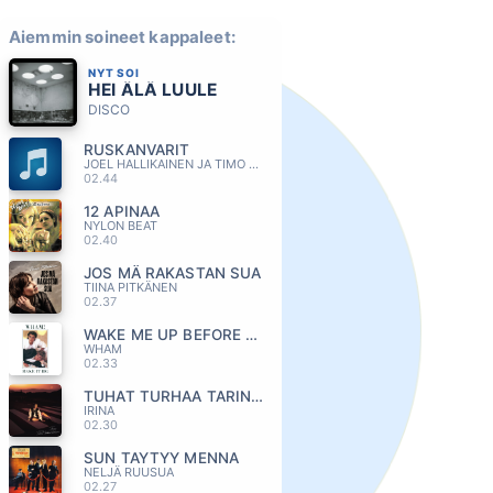
Aiemmin soineet kappaleet:
NYT SOI
HEI ÄLÄ LUULE
DISCO
RUSKANVARIT
JOEL HALLIKAINEN JA TIMO KOIVUSALO
02.44
12 APINAA
NYLON BEAT
02.40
JOS MÄ RAKASTAN SUA
TIINA PITKÄNEN
02.37
WAKE ME UP BEFORE YOU GO-GO
WHAM
02.33
TUHAT TURHAA TARINAA
IRINA
02.30
SUN TAYTYY MENNA
NELJÄ RUUSUA
02.27