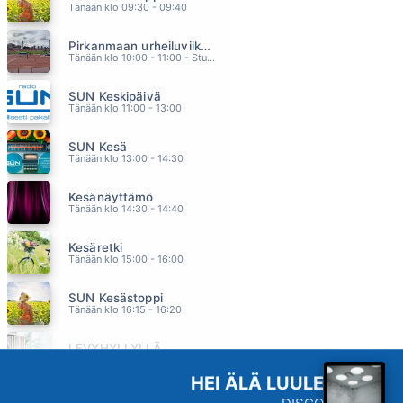
Tänään klo 09:30 - 09:40
VOIDAAKS RIKKOO HILJAISUUS
ELLIMEI & KAUKUA
Pirkanmaan urheiluviikonloppu
01.54
Tänään klo 10:00 - 11:00 - Studiossa: Oiva Paakkari
TAMA TAIVAS TAMA MAA
DANNY
SUN Keskipäivä
01.50
Tänään klo 11:00 - 13:00
MILLOIN JÄTKÄT TULEE
SAMULI PUTRO
SUN Kesä
01.47
Tänään klo 13:00 - 14:30
MILLOIN NÄÄN SUT UUDESTAAN
LAURA VOUTILAINEN
Kesänäyttämö
01.44
Tänään klo 14:30 - 14:40
STUCK WITH YOU
HUEY LEWIS & THE NEWS
Kesäretki
01.40
Tänään klo 15:00 - 16:00
SUN Kesästoppi
Tänään klo 16:15 - 16:20
LEVYHYLLYLLÄ
Tänään klo 17:00 - 18:00
HEI ÄLÄ LUULE