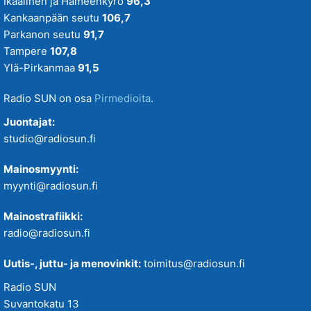
Ikaalinen ja Hämeenkyrö
96,3
Kankaanpään seutu
106,7
Parkanon seutu
91,7
Tampere
107,8
Ylä-Pirkanmaa
91,5
Radio SUN on osa
Pirmedioita
.
Juontajat:
studio@radiosun.fi
Mainosmyynti:
myynti@radiosun.fi
Mainostrafiikki:
radio@radiosun.fi
Uutis-, juttu- ja menovinkit:
toimitus@radiosun.fi
Radio SUN
Suvantokatu 13