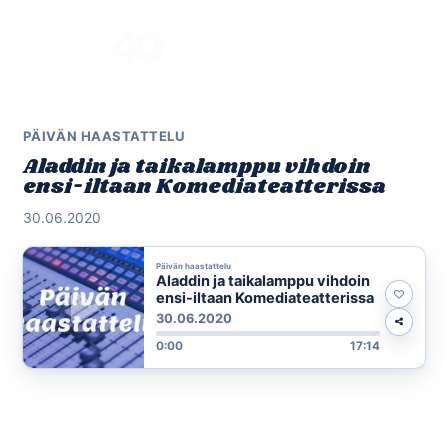
Skip
to
Menu
content
PÄIVÄN HAASTATTELU
Aladdin ja taikalamppu vihdoin
ensi-iltaan Komediateatterissa
30.06.2020
Päivän haastattelu
Aladdin ja taikalamppu vihdoin
ensi-iltaan Komediateatterissa
30.06.2020
0:00
17:14