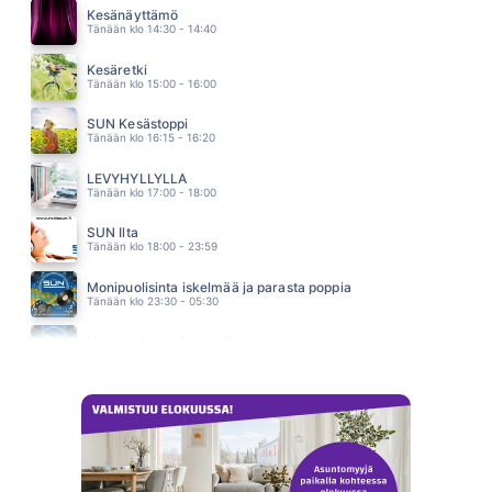
FREEMAN
Kesänäyttämö
04.56
Tänään klo 14:30 - 14:40
SHAPE OF MY HEART
BACKSTREET BOYS
Kesäretki
04.52
Tänään klo 15:00 - 16:00
SUN Kesästoppi
Tänään klo 16:15 - 16:20
LEVYHYLLYLLÄ
Tänään klo 17:00 - 18:00
SUN Ilta
Tänään klo 18:00 - 23:59
Monipuolisinta iskelmää ja parasta poppia
Tänään klo 23:30 - 05:30
Monipuolisinta iskelmää ja parasta poppia
Huomenna klo 00:00 - 06:00