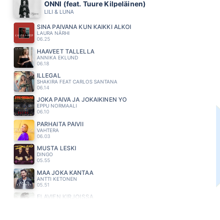
ONNI (feat. Tuure Kilpeläinen)
LILI & LUNA
SINÄ PÄIVÄNÄ KUN KAIKKI ALKOI
LAURA NÄRHI
06.25
HAAVEET TALLELLA
ANNIKA EKLUND
06.18
ILLEGAL
SHAKIRA FEAT CARLOS SANTANA
06.14
JOKA PÄIVÄ JA JOKAIKINEN YÖ
EPPU NORMAALI
06.10
PARHAITA PÄIVII
VAHTERA
06.03
MUSTA LESKI
DINGO
05.55
MAA JOKA KANTAA
ANTTI KETONEN
05.51
ELÄVIEN KIRJOISSA
MIKKO KUUSTONEN
05.47