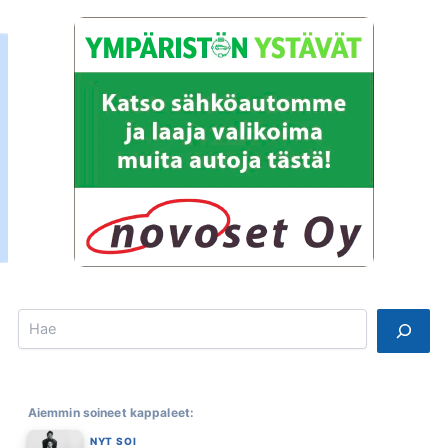
Search
Aiemmin soineet kappaleet:
NYT SOI