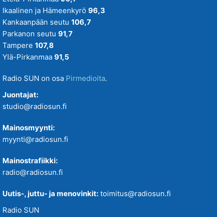
Ikaalinen ja Hämeenkyrö
96,3
Kankaanpään seutu
106,7
Parkanon seutu
91,7
Tampere
107,8
Ylä-Pirkanmaa
91,5
Radio SUN on osa
Pirmedioita
.
Juontajat:
studio@radiosun.fi
Mainosmyynti:
myynti@radiosun.fi
Mainostrafiikki:
radio@radiosun.fi
Uutis-, juttu- ja menovinkit:
toimitus@radiosun.fi
Radio SUN