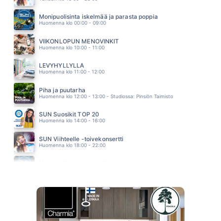
IRON HORSE
CHRISTIE
Monipuolisinta iskelmää ja parasta poppia
09.51
Huomenna klo 00:00 - 09:00
TÄSSÄKÖ TÄÄ OLI
ARTTU WISKARI feat. Leavings-Orkesteri
VIIKONLOPUN MENOVINKIT
09.47
Huomenna klo 10:00 - 11:00
LEVYHYLLYLLÄ
Huomenna klo 11:00 - 12:00
Piha ja puutarha
Huomenna klo 12:00 - 13:00 - Studiossa: Pinsiön Taimisto
SUN Suosikit TOP 20
Huomenna klo 14:00 - 16:00
SUN Viihteelle -toivekonsertti
Huomenna klo 18:00 - 22:00
Monipuolisinta iskelmää ja parasta poppia
Sunnuntai klo 00:00 - 10:00