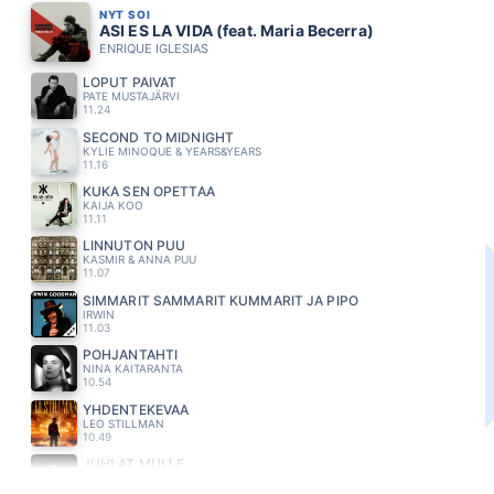
NYT SOI
ASI ES LA VIDA (feat. Maria Becerra)
ENRIQUE IGLESIAS
LOPUT PÄIVÄT
PATE MUSTAJÄRVI
11.24
SECOND TO MIDNIGHT
KYLIE MINOQUE & YEARS&YEARS
11.16
KUKA SEN OPETTAA
KAIJA KOO
11.11
LINNUTON PUU
KASMIR & ANNA PUU
11.07
SIMMARIT SAMMARIT KUMMARIT JA PIPO
IRWIN
11.03
POHJANTÄHTI
NINA KAITARANTA
10.54
YHDENTEKEVÄÄ
LEO STILLMAN
10.49
JUHLAT MULLE
IRINA
10.46