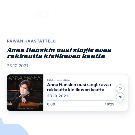
Skip
to
Menu
content
PÄIVÄN HAASTATTELU
Anna Hanskin uusi single avaa
rakkautta kielikuvan kautta
23.10.2021
Päivän haastattelu
Anna Hanskin uusi single avaa
rakkautta kielikuvan kautta
23.10.2021
0:00
16:29