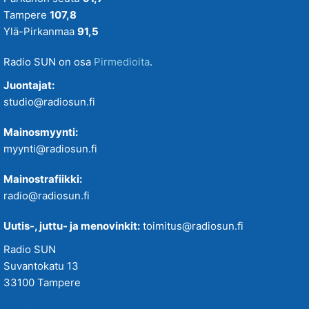
Tampere
107,8
Ylä-Pirkanmaa
91,5
Radio SUN on osa
Pirmedioita
.
Juontajat:
studio@radiosun.fi
Mainosmyynti:
myynti@radiosun.fi
Mainostrafiikki:
radio@radiosun.fi
Uutis-, juttu- ja menovinkit:
toimitus@radiosun.fi
Radio SUN
Suvantokatu 13
33100 Tampere