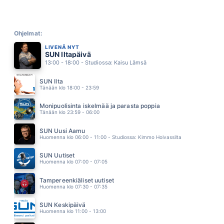
WHEN THE HEARTACHE IS OVER
TINA TURNER
11.12
MIHIN VAAN
JANI WICKHOLM
Ohjelmat:
11.08
LIVENÄ NYT
BYE BYE BYE
SUN Iltapäivä
DASHA
13:00 - 18:00 - Studiossa: Kaisu Lämsä
11.04
TURKU - TAMPERE
SUN Ilta
KUNINGASIDEA
Tänään klo 18:00 - 23:59
10.56
RODEO
Monipuolisinta iskelmää ja parasta poppia
VESTERINEN YHTYEINEEN
Tänään klo 23:59 - 06:00
10.52
KESÄDUUNI BLUES
SUN Uusi Aamu
JUSSI & THE BOYS
Huomenna klo 06:00 - 11:00 - Studiossa: Kimmo Hoivassilta
10.49
RAKETILLA AURINKOON
SUN Uutiset
SAMU HABER
Huomenna klo 07:00 - 07:05
10.46
THAT DON T IMPRESS ME MUCH
Tampereenkiäliset uutiset
SHANIA TWAIN
Huomenna klo 07:30 - 07:35
10.42
KAUNEIN KAIKISTA
SUN Keskipäivä
TELEKS
Huomenna klo 11:00 - 13:00
10.35
ALWAYS HAVE ALWAYS WILL