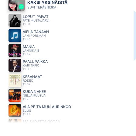
KAKSI YKSINÄISTÄ
SUVI TERÄSNISKA
LOPUT PÄIVÄT
PATE MUSTAJÄRVI
11.51
VIELÄ TÄNÄÄN
JANI FORSMAN
11.46
MANIA
JANNIKA B
11.42
PAALUPAIKKA
KARI TAPIO
11.35
KESÄHÄÄT
RODEO
11.32
KUKA NÄKEE
NELJÄ RUUSUA
11.26
ÄLÄ PEITÄ MUN AURINKOO
ELLIS
11.23
MÄ SADETTA OOTAN
SAIJA TUUPANEN
11.16