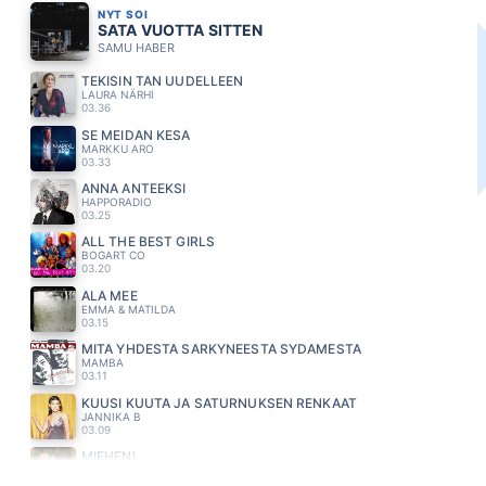
NYT SOI
SATA VUOTTA SITTEN
SAMU HABER
TEKISIN TÄN UUDELLEEN
LAURA NÄRHI
03.36
SE MEIDÄN KESÄ
MARKKU ARO
03.33
ANNA ANTEEKSI
HAPPORADIO
03.25
ALL THE BEST GIRLS
BOGART CO
03.20
ÄLÄ MEE
EMMA & MATILDA
03.15
MITÄ YHDESTÄ SÄRKYNEESTÄ SYDÄMESTÄ
MAMBA
03.11
KUUSI KUUTA JA SATURNUKSEN RENKAAT
JANNIKA B
03.09
MIEHENI
MIRA KUNNASLUOTO
03.05