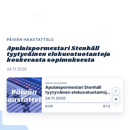
Skip
to
Menu
content
PÄIVÄN HAASTATTELU
Apulaispormestari Stenhäll
tyytyväinen elokuvatuotantoja
koskevasta sopimuksesta
24.11.2020
Päivän haastattelu
Apulaispormestari Stenhäll
tyytyväinen elokuvatuotantoja
koskevasta sopimuksesta
24.11.2020
0:00
8:13