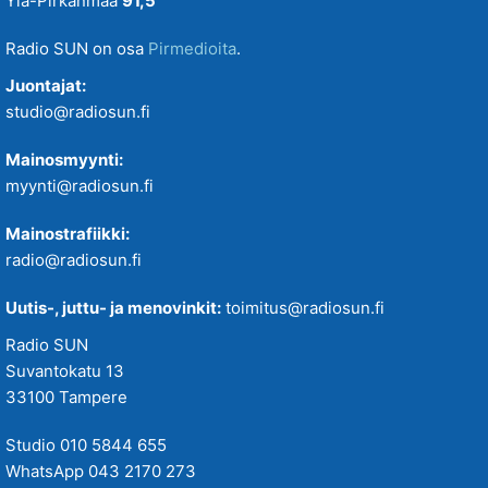
Ylä-Pirkanmaa
91,5
Radio SUN on osa
Pirmedioita
.
Juontajat:
studio@radiosun.fi
Mainosmyynti:
myynti@radiosun.fi
Mainostrafiikki:
radio@radiosun.fi
Uutis-, juttu- ja menovinkit:
toimitus@radiosun.fi
Radio SUN
Suvantokatu 13
33100 Tampere
Studio 010 5844 655
WhatsApp 043 2170 273