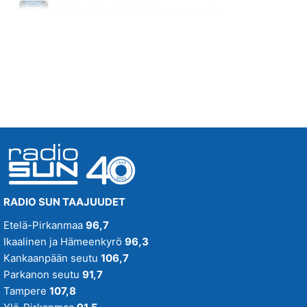
Monipuolisinta iskelmää ja parasta poppia
KAKSI LENSI YLI KAENPESAN
Tänään klo 22:00 - 04:00
FREEMAN
02.31
KAIKKI NÄMÄ SANAT
KATRI YLANDER
02.26
RADIO SUN TAAJUUDET
Etelä-Pirkanmaa
96,7
Ikaalinen ja Hämeenkyrö
96,3
Kankaanpään seutu
106,7
Parkanon seutu
91,7
Tampere
107,8