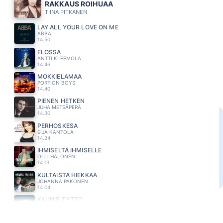
RAKKAUS ROIHUAA
TIINA PITKANEN
LAY ALL YOUR LOVE ON ME
ABBA
14.50
ELOSSA
ANTTI KLEEMOLA
14.46
MÖKKIELÄMÄÄ
PORTION BOYS
14.40
PIENEN HETKEN
JUHA METSÄPERÄ
14.30
PERHOSKESA
EIJA KANTOLA
14.24
IHMISELTÄ IHMISELLE
OLLI HALONEN
14.13
KULTAISTA HIEKKAA
JOHANNA PAKONEN
14.04
KAUNIS TYTTO
MARKKU ARO
13.55