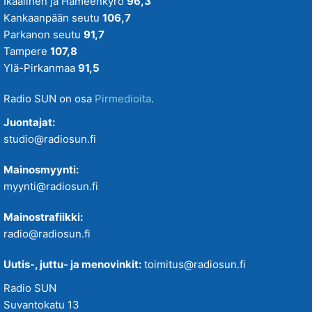
Ikaalinen ja Hämeenkyrö
96,3
Kankaanpään seutu
106,7
Parkanon seutu
91,7
Tampere
107,8
Ylä-Pirkanmaa
91,5
Radio SUN on osa
Pirmedioita
.
Juontajat:
studio@radiosun.fi
Mainosmyynti:
myynti@radiosun.fi
Mainostrafiikki:
radio@radiosun.fi
Uutis-, juttu- ja menovinkit:
toimitus@radiosun.fi
Radio SUN
Suvantokatu 13