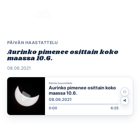
Skip
to
Menu
content
PÄIVÄN HAASTATTELU
Aurinko pimenee osittain koko
maassa 10.6.
08.06.2021
Päivän haastattelu
Aurinko pimenee osittain koko
maassa 10.6.
08.06.2021
0:00
6:25