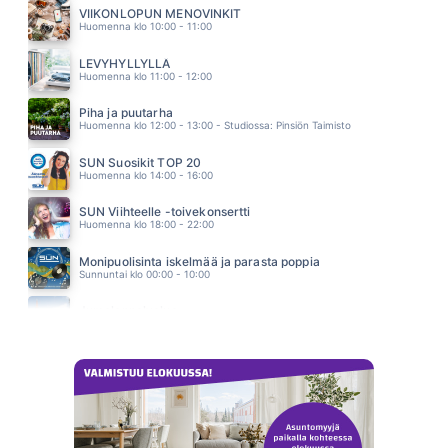
YÖ
VIIKONLOPUN MENOVINKIT
12.54
Huomenna klo 10:00 - 11:00
DELILAH
TOM JONES
LEVYHYLLYLLÄ
12.50
Huomenna klo 11:00 - 12:00
Piha ja puutarha
Huomenna klo 12:00 - 13:00 - Studiossa: Pinsiön Taimisto
SUN Suosikit TOP 20
Huomenna klo 14:00 - 16:00
SUN Viihteelle -toivekonsertti
Huomenna klo 18:00 - 22:00
Monipuolisinta iskelmää ja parasta poppia
Sunnuntai klo 00:00 - 10:00
Jumalanpalvelus
Sunnuntai klo 10:00 - 11:00