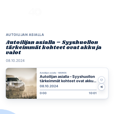
Skip
to
Menu
content
AUTOILIJAN ASIALLA
Autoilijan asialla – Syyshuollon
tärkeimmät kohteet ovat akku ja
valot
08.10.2024
Autoilijan asialla - MAINOS
Autoilijan asialla – Syyshuollon
tärkeimmät kohteet ovat akku
ja valot
08.10.2024
0:00
10:01