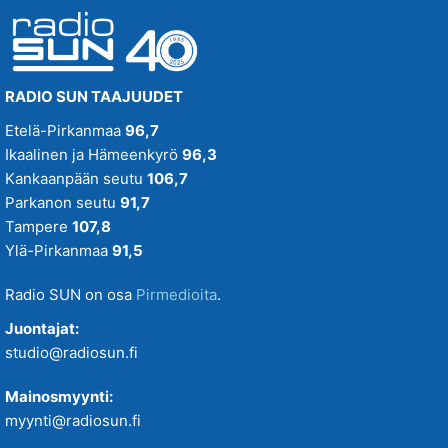
RADIO SUN TAAJUUDET
Etelä-Pirkanmaa
96,7
Ikaalinen ja Hämeenkyrö
96,3
Kankaanpään seutu
106,7
Parkanon seutu
91,7
Tampere
107,8
Ylä-Pirkanmaa
91,5
Radio SUN on osa
Pirmedioita
.
Juontajat:
studio@radiosun.fi
Mainosmyynti:
myynti@radiosun.fi