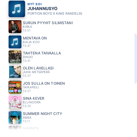
NYT SOI
JUHANNUSYÖ
PORTION BOYS X KAKE RANDELIN
SURUN PYYHIT SILMISTÄNI
KIRKA
13.51
MENTÄVÄ ON
KAIJA KOO
13.47
TÄHTENÄ TAIVAALLA
DINGO
13.41
OLEN LÄHELLÄSI
JUHA METSÄPERÄ
13.37
JOS SULLA ON TOINEN
TAIKAPEILI
13.27
SINÄ 4EVER
ELLINOORA
13.20
SUMMER NIGHT CITY
ABBA
13.11
IHMINEN
ANNE MATTILA
13.07