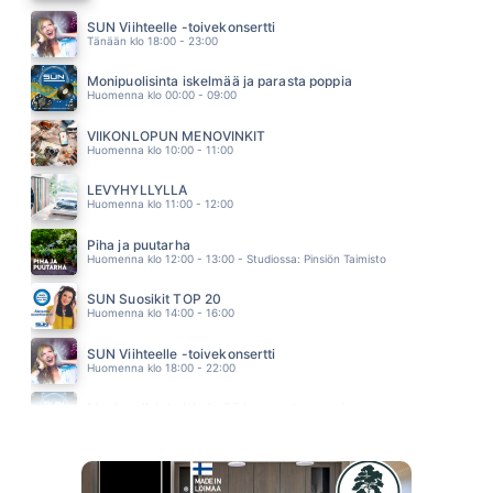
JOS MIKÄÄN EI RIITÄ
SUVI TERÄSNISKA
SUN Viihteelle -toivekonsertti
09.03
Tänään klo 18:00 - 23:00
ILMAN SUA
VIIVI
Monipuolisinta iskelmää ja parasta poppia
08.56
Huomenna klo 00:00 - 09:00
DARK LADY
CHER
VIIKONLOPUN MENOVINKIT
08.53
Huomenna klo 10:00 - 11:00
LEVYHYLLYLLÄ
Huomenna klo 11:00 - 12:00
Piha ja puutarha
Huomenna klo 12:00 - 13:00 - Studiossa: Pinsiön Taimisto
SUN Suosikit TOP 20
Huomenna klo 14:00 - 16:00
SUN Viihteelle -toivekonsertti
Huomenna klo 18:00 - 22:00
Monipuolisinta iskelmää ja parasta poppia
Sunnuntai klo 00:00 - 10:00