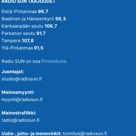
RADIO SUN TAAJUUDET
Etelä-Pirkanmaa
96,7
Ikaalinen ja Hämeenkyrö
96,3
Kankaanpään seutu
106,7
Parkanon seutu
91,7
Tampere
107,8
Ylä-Pirkanmaa
91,5
Radio SUN on osa
Pirmedioita
.
Juontajat:
studio@radiosun.fi
Mainosmyynti:
myynti@radiosun.fi
Mainostrafiikki:
radio@radiosun.fi
Uutis-, juttu- ja menovinkit:
toimitus@radiosun.fi