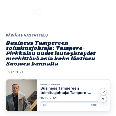
Skip
to
Menu
content
PÄIVÄN HAASTATTELU
Business Tampereen
toimitusjohtaja: Tampere-
Pirkkalan uudet lentoyhteydet
merkittävä asia koko läntisen
Suomen kannalta
15.12.2021
Päivän haastattelu
Business Tampereen
toimitusjohtaja: Tampere-
Pirkkalan uudet lentoyhteydet
15.12.2021
merkittävä asia koko läntisen
0:00
11:15
Suomen kannalta