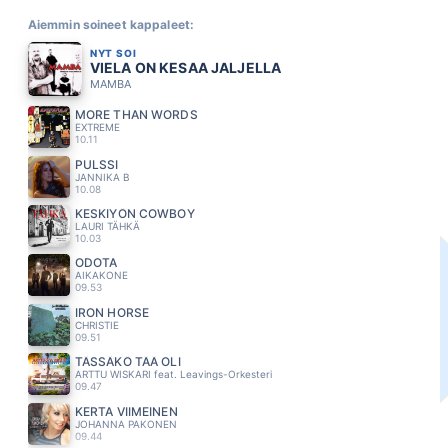
Aiemmin soineet kappaleet:
NYT SOI
VIELA ON KESAA JALJELLA
MAMBA
MORE THAN WORDS
EXTREME
10.11
PULSSI
JANNIKA B
10.08
KESKIYÖN COWBOY
LAURI TÄHKÄ
10.03
ODOTA
AIKAKONE
09.53
IRON HORSE
CHRISTIE
09.51
TÄSSÄKÖ TÄÄ OLI
ARTTU WISKARI feat. Leavings-Orkesteri
09.47
KERTA VIIMEINEN
JOHANNA PAKONEN
09.44