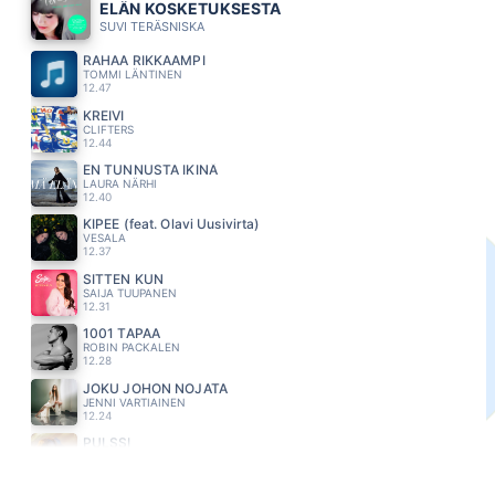
ELÄN KOSKETUKSESTA
SUVI TERÄSNISKA
RAHAA RIKKAAMPI
TOMMI LÄNTINEN
12.47
KREIVI
CLIFTERS
12.44
EN TUNNUSTA IKINÄ
LAURA NÄRHI
12.40
KIPEE (feat. Olavi Uusivirta)
VESALA
12.37
SITTEN KUN
SAIJA TUUPANEN
12.31
1001 TAPAA
ROBIN PACKALEN
12.28
JOKU JOHON NOJATA
JENNI VARTIAINEN
12.24
PULSSI
JANNIKA B
12.20