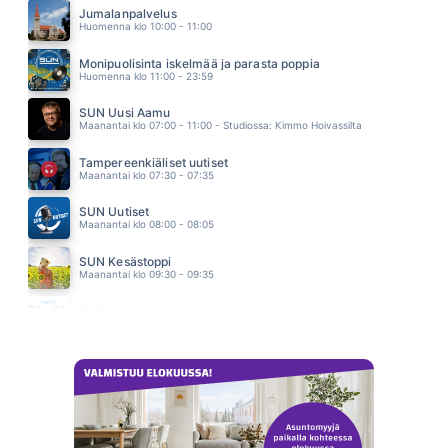
VIIVI
Jumalanpalvelus
11.39
Huomenna klo 10:00 - 11:00
TOINEN SINÄ
LAURA VOUTILAINEN
Monipuolisinta iskelmää ja parasta poppia
11.34
Huomenna klo 11:00 - 23:59
SUN Uusi Aamu
Maanantai klo 07:00 - 11:00 - Studiossa: Kimmo Hoivassilta
Tampereenkiäliset uutiset
Maanantai klo 07:30 - 07:35
SUN Uutiset
Maanantai klo 08:00 - 08:05
SUN Kesästoppi
Maanantai klo 09:30 - 09:35
SUN Keskipäivä
Maanantai klo 11:00 - 13:00