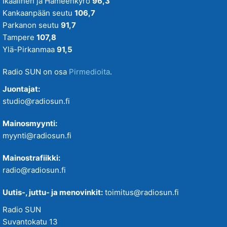
Ikaalinen ja Hämeenkyrö
96,3
Kankaanpään seutu
106,7
Parkanon seutu
91,7
Tampere
107,8
Ylä-Pirkanmaa
91,5
Radio SUN on osa
Pirmedioita
.
Juontajat:
studio@radiosun.fi
Mainosmyynti:
myynti@radiosun.fi
Mainostrafiikki:
radio@radiosun.fi
Uutis-, juttu- ja menovinkit:
toimitus@radiosun.fi
Radio SUN
Suvantokatu 13