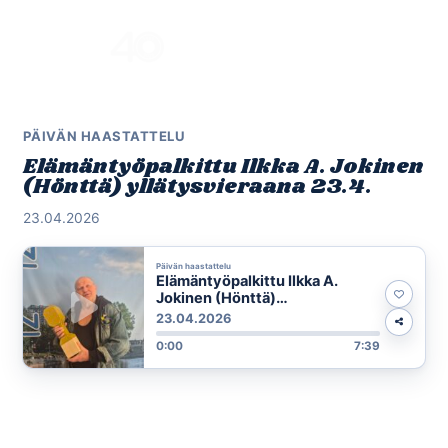
Skip
to
Menu
content
PÄIVÄN HAASTATTELU
Elämäntyöpalkittu Ilkka A. Jokinen
(Hönttä) yllätysvieraana 23.4.
23.04.2026
Päivän haastattelu
Elämäntyöpalkittu Ilkka A.
Jokinen (Hönttä)
yllätysvieraana 23.4.
23.04.2026
0:00
7:39