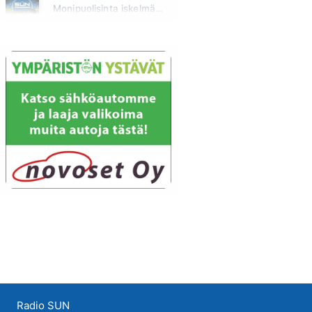
Monipuolisinta iskelmää ja parasta poppia
Huomenna klo 00:00 - 09:00
Radio SUN