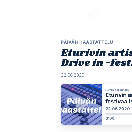
Skip
to
content
PÄIVÄN HAASTATTELU
Eturivin arti
Drive in -fes
22.06.2020
Päivän haastattelu
Eturivin a
festivaali
22.06.2020
0:00