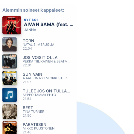
Aiemmin soineet kappaleet:
NYT SOI
AIVAN SAMA (feat. Erika Vikman, F)
JANNA
TORN
NATALIE IMBRUGLIA
22.04
JOS VOISIT OLLA
PEKKA TIILIKAINEN & BEATMAKERS
22.01
SUN VAIN
A AALLON RYTMIORKESTERI
21.57
TULEE JOS ON TULLAKSEEN (feat. Freeman)
SEPPO TAMMILEHTO
21.54
BEST
TINA TURNER
21.50
PARATIISIIN
MIKKO KUUSTONEN
21.46