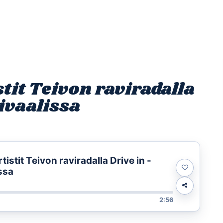
Etusivu
Ohjelmat
Osallistu
stit Teivon raviradalla
tivaalissa
rtistit Teivon raviradalla Drive in -
ssa
2:56