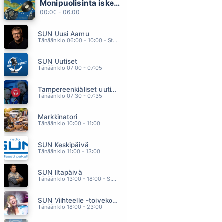
Monipuolisinta iskelmää ja parasta poppia
MAMMA MIA
00:00 - 06:00
ABBA
21.13
SUN Uusi Aamu
EN LUOVU SUSTA KOSKAAN
Tänään klo 06:00 - 10:00 - Studiossa: Kimmo Hoivassilta
JANNIKA B
21.10
SUN Uutiset
YOU RE MY HEART YOU RE MY SOUL
Tänään klo 07:00 - 07:05
MODERN TALKING
21.06
Tampereenkiäliset uutiset
TIUKASTI KIINNI
Tänään klo 07:30 - 07:35
CHARLES PLOGMAN
21.03
Markkinatori
BEAT IT
Tänään klo 10:00 - 11:00
MICHAEL JACKSON
20.58
SUN Keskipäivä
Tänään klo 11:00 - 13:00
SUN Iltapäivä
Tänään klo 13:00 - 18:00 - Studiossa: Kaisu Lämsä
SUN Viihteelle -toivekonsertti
Tänään klo 18:00 - 23:00