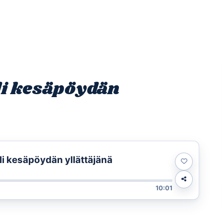
Etusivu
Ohjelmat
Osallistu
li kesäpöydän
ali kesäpöydän yllättäjänä
10:01