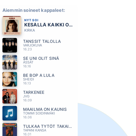
Aiemmin soineet kappaleet:
NYT SOI
KESÄLLÄ KAIKKI ON TOISIN
KIRKA
TANSSIT TALOLLA
VARJOKUVA
16.23
SE UNI OLIT SINÄ
ÄSSÄT
16.16
BE BOP A LULA
SHEIDI
16.13
TARKENEE
JVG
16.09
MAAILMA ON KAUNIS
TOMMI SOIDINMÄKI
16.06
TULKAA TYTÖT TAKAISIN
TAPANI KANSA
16.01