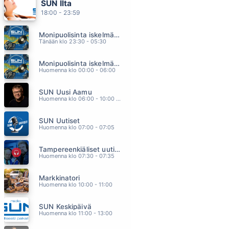
SUN Ilta
IL MIO GIORNO PREFERITO
18:00 - 23:59
EROS RAMAZZOTTI
15.25
Monipuolisinta iskelmää ja parasta poppia
SINÄ KESÄNÄ
Tänään klo 23:30 - 05:30
NELJÄNSUORA
15.19
Monipuolisinta iskelmää ja parasta poppia
DO YOU REALLY WANT TO HURT ME
Huomenna klo 00:00 - 06:00
CULTURE CLUB
15.15
SUN Uusi Aamu
KAROLIINA
Huomenna klo 06:00 - 10:00 - Studiossa: Kimmo Hoivassilta
PAUL ELIAS
15.11
SUN Uutiset
POKKA
Huomenna klo 07:00 - 07:05
IRINA
15.06
Tampereenkiäliset uutiset
Huomenna klo 07:30 - 07:35
Markkinatori
Huomenna klo 10:00 - 11:00
SUN Keskipäivä
Huomenna klo 11:00 - 13:00