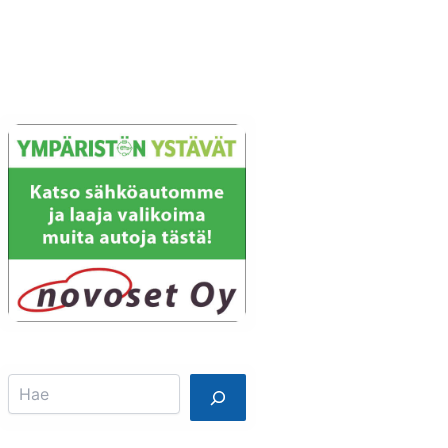
Info
Mainostajalle
Search