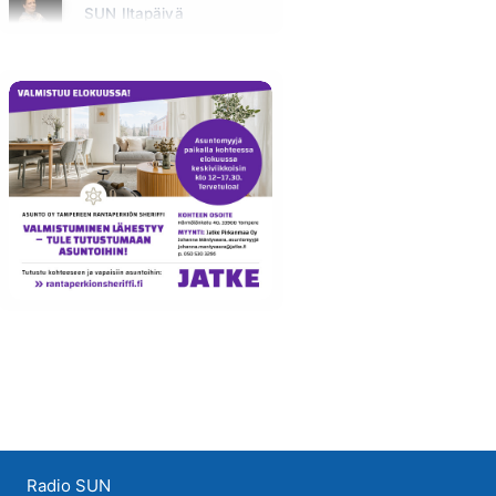
SUN Iltapäivä
Huomenna klo 13:00 - 18:00 - Studiossa: Kaisu Lämsä
Radio SUN