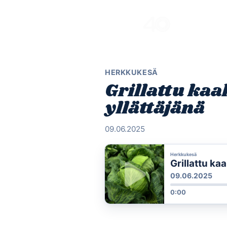
Skip
to
content
HERKKUKESÄ
Grillattu kaa
yllättäjänä
09.06.2025
Herkkukesä
Grillattu ka
09.06.2025
0:00