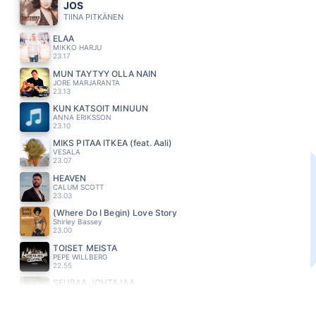
JOS
TIINA PITKÄNEN
ELÄÄ
MIKKO HARJU
23.17
MUN TÄYTYY OLLA NÄIN
JORE MARJARANTA
23.13
KUN KATSOIT MINUUN
ANNA ERIKSSON
23.10
MIKS PITÄÄ ITKEÄ (feat. Aali)
VESALA
23.07
HEAVEN
CALUM SCOTT
23.03
(Where Do I Begin) Love Story
Shirley Bassey
23.00
TOISET MEISTÄ
PEPE WILLBERG
22.55
SEURAA JOHTAJAA
TAIKAPEILI
22.51