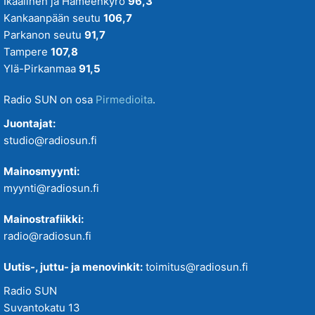
Ikaalinen ja Hämeenkyrö
96,3
Kankaanpään seutu
106,7
Parkanon seutu
91,7
Tampere
107,8
Ylä-Pirkanmaa
91,5
Radio SUN on osa
Pirmedioita
.
Juontajat:
studio@radiosun.fi
Mainosmyynti:
myynti@radiosun.fi
Mainostrafiikki:
radio@radiosun.fi
Uutis-, juttu- ja menovinkit:
toimitus@radiosun.fi
Radio SUN
Suvantokatu 13