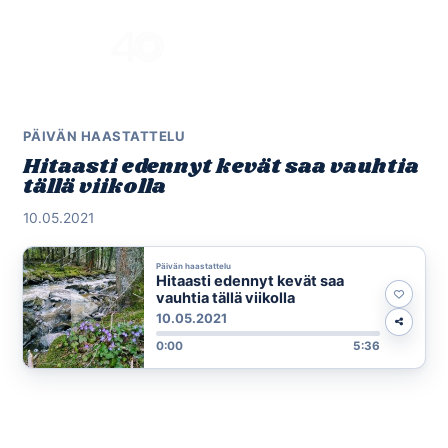
Skip
to
Menu
content
PÄIVÄN HAASTATTELU
Hitaasti edennyt kevät saa vauhtia
tällä viikolla
10.05.2021
Päivän haastattelu
Hitaasti edennyt kevät saa
vauhtia tällä viikolla
10.05.2021
0:00
5:36