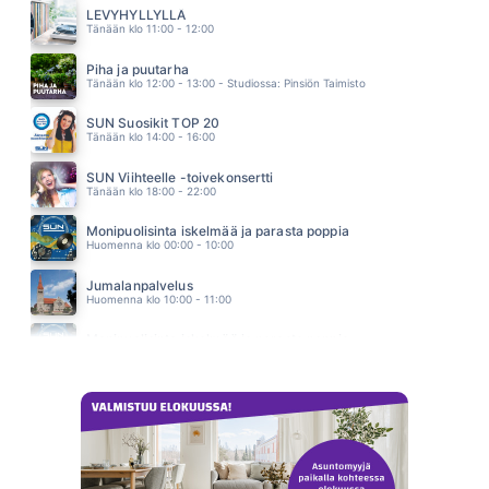
MARISKA
LEVYHYLLYLLÄ
22.10
Tänään klo 11:00 - 12:00
IF YOU HAD MY LOVE
JENNIFER LOPEZ
Piha ja puutarha
22.05
Tänään klo 12:00 - 13:00 - Studiossa: Pinsiön Taimisto
SUN Suosikit TOP 20
Tänään klo 14:00 - 16:00
SUN Viihteelle -toivekonsertti
Tänään klo 18:00 - 22:00
Monipuolisinta iskelmää ja parasta poppia
Huomenna klo 00:00 - 10:00
Jumalanpalvelus
Huomenna klo 10:00 - 11:00
Monipuolisinta iskelmää ja parasta poppia
Huomenna klo 11:00 - 23:59