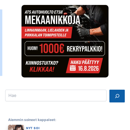
Search
Aiemmin soineet kappaleet:
NYT SOI