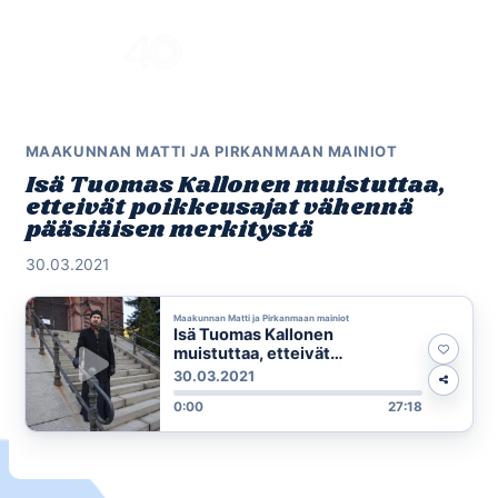
Skip
to
Menu
content
MAAKUNNAN MATTI JA PIRKANMAAN MAINIOT
Isä Tuomas Kallonen muistuttaa,
etteivät poikkeusajat vähennä
pääsiäisen merkitystä
30.03.2021
Maakunnan Matti ja Pirkanmaan mainiot
Isä Tuomas Kallonen
muistuttaa, etteivät
poikkeusajat vähennä
30.03.2021
pääsiäisen merkitystä
0:00
27:18