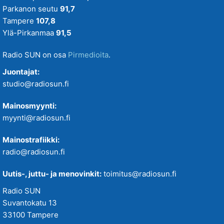
Parkanon seutu
91,7
Tampere
107,8
Ylä-Pirkanmaa
91,5
Radio SUN on osa
Pirmedioita
.
Juontajat:
studio@radiosun.fi
Mainosmyynti:
myynti@radiosun.fi
Mainostrafiikki:
radio@radiosun.fi
Uutis-, juttu- ja menovinkit:
toimitus@radiosun.fi
Radio SUN
Suvantokatu 13
33100 Tampere