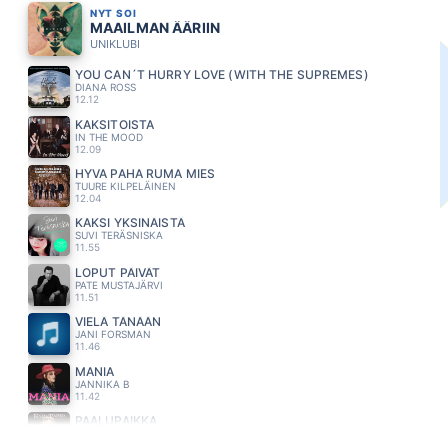
NYT SOI
MAAILMAN ÄÄRIIN
UNIKLUBI
YOU CAN´T HURRY LOVE (WITH THE SUPREMES)
DIANA ROSS
12.12
KAKSITOISTA
IN THE MOOD
12.09
HYVA PAHA RUMA MIES
TUURE KILPELÄINEN
12.04
KAKSI YKSINÄISTÄ
SUVI TERÄSNISKA
11.55
LOPUT PÄIVÄT
PATE MUSTAJÄRVI
11.51
VIELÄ TÄNÄÄN
JANI FORSMAN
11.46
MANIA
JANNIKA B
11.42
PAALUPAIKKA
KARI TAPIO
11.35