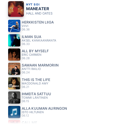
NYT SOI
MANEATER
HALL AND OATES
HERKKISTEN LIIGA
VIIVI
06.36
ILMAN SUA
AKSEL KANKAANRANTA
06.33
ALL BY MYSELF
ERIC CARMEN
06.28
SAMAAN MARMORIIN
ANTTI RAILIO
06.24
THIS IS THE LIFE
MACDONALD AMY
06.21
IHMEITÄ SATTUU
TOMMI LÄNTINEN
06.15
ALLA KUUMAN AURINGON
ISTO HILTUNEN
06.12
CALL ME
BLONDIE
06.08