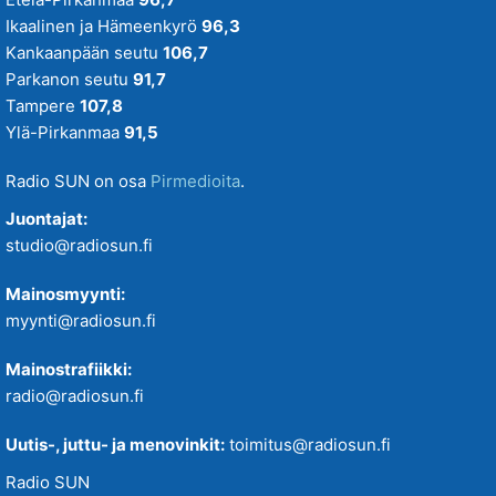
Ikaalinen ja Hämeenkyrö
96,3
Kankaanpään seutu
106,7
Parkanon seutu
91,7
Tampere
107,8
Ylä-Pirkanmaa
91,5
Radio SUN on osa
Pirmedioita
.
Juontajat:
studio@radiosun.fi
Mainosmyynti:
myynti@radiosun.fi
Mainostrafiikki:
radio@radiosun.fi
Uutis-, juttu- ja menovinkit:
toimitus@radiosun.fi
Radio SUN