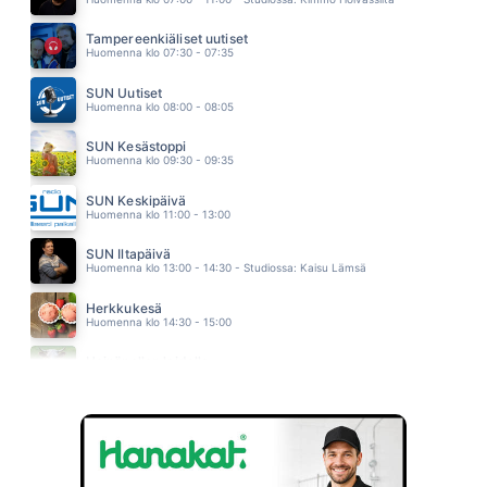
SATA KESÄÄ TUHAT YÖTÄ
PAULA KOIVUNIEMI
Tampereenkiäliset uutiset
05.27
Huomenna klo 07:30 - 07:35
MIKÄÄN EI TUNNU ENÄÄ SILTÄ
JENNI MUSTAJÄRVI
SUN Uutiset
05.21
Huomenna klo 08:00 - 08:05
SUN Kesästoppi
Huomenna klo 09:30 - 09:35
SUN Keskipäivä
Huomenna klo 11:00 - 13:00
SUN Iltapäivä
Huomenna klo 13:00 - 14:30 - Studiossa: Kaisu Lämsä
Herkkukesä
Huomenna klo 14:30 - 15:00
Heinäpellon laidalla
Huomenna klo 15:00 - 16:00