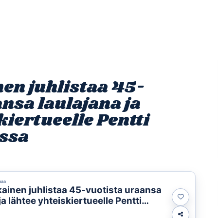
Etusivu
Ohjelmat
Osallistu
nen juhlistaa 45-
nsa laulajana ja
kiertueelle Pentti
ssa
maa
ikainen juhlistaa 45-vuotista uraansa
ja lähtee yhteiskiertueelle Pentti
 kanssa