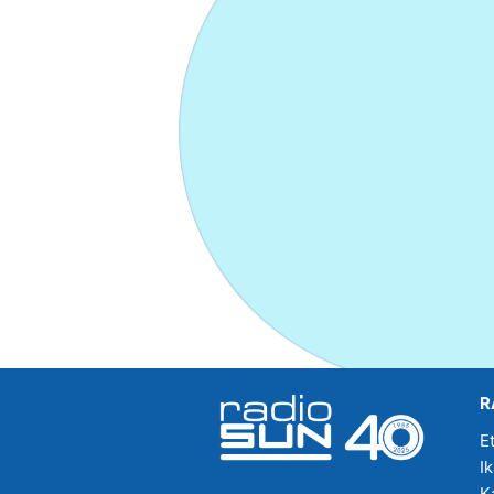
R
E
I
K