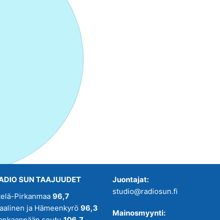
ADIO SUN TAAJUUDET
Juontajat:
studio@radiosun.fi
telä-Pirkanmaa
96,7
kaalinen ja Hämeenkyrö
96,3
Mainosmyynti:
ankaanpään seutu
106,7