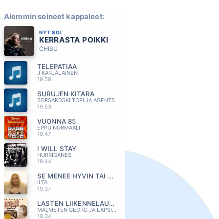
Aiemmin soineet kappaleet:
NYT SOI
KERRASTA POIKKI
CHISU
TELEPATIAA
J KARJALAINEN
19.58
SURUJEN KITARA
SORSAKOSKI TOPI JA AGENTS
19.53
VUONNA 85
EPPU NORMAALI
19.47
I WILL STAY
HURRIGANES
19.44
SE MENEE HYVIN TAI SE MENEE OHI
ILTA
19.37
LASTEN LIIKENNELAULU
MALMSTEN GEORG JA LAPSIKUORO
19.34