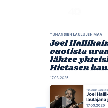
Skip
to
content
TUHANSIEN LAULUJEN MAA
Joel Hallikai
vuotista uraa
lähtee yhteis
Hietasen kan
17.03.2025
Tuhansien laulujen 
Joel Hall
laulajana 
Hietasen
17.03.2025