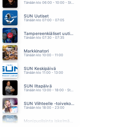
Tänään klo 06:00 - 10:00 - Studiossa: Kimmo Hoivassilta
KUUMA KESÄ
POPEDA
SUN Uutiset
18.54
Tänään klo 07:00 - 07:05
KUIHTUU KESAINEN MAA
RAULI BADDING SOMERJOKI
Tampereenkiäliset uutiset
18.48
Tänään klo 07:30 - 07:35
UKKOMETSO
PATE MUSTAJÄRVI
Markkinatori
18.44
Tänään klo 10:00 - 11:00
ANNA VIERELLESI TULLA
JOEL HALLIKAINEN
SUN Keskipäivä
18.38
Tänään klo 11:00 - 13:00
KAIHOSIELU
KOMIAT
SUN Iltapäivä
18.35
Tänään klo 13:00 - 18:00 - Studiossa: Kaisu Lämsä
SUN Viihteelle -toivekonsertti
Tänään klo 18:00 - 23:00
Monipuolisinta iskelmää ja parasta poppia
Huomenna klo 00:00 - 09:00