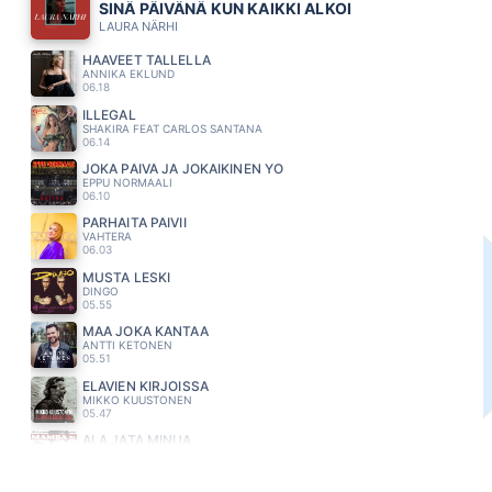
SINÄ PÄIVÄNÄ KUN KAIKKI ALKOI
LAURA NÄRHI
HAAVEET TALLELLA
ANNIKA EKLUND
06.18
ILLEGAL
SHAKIRA FEAT CARLOS SANTANA
06.14
JOKA PÄIVÄ JA JOKAIKINEN YÖ
EPPU NORMAALI
06.10
PARHAITA PÄIVII
VAHTERA
06.03
MUSTA LESKI
DINGO
05.55
MAA JOKA KANTAA
ANTTI KETONEN
05.51
ELÄVIEN KIRJOISSA
MIKKO KUUSTONEN
05.47
ÄLÄ JÄTÄ MINUA
MAMBA
05.44