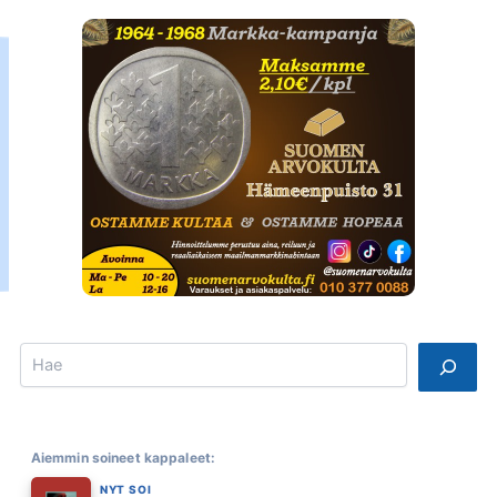
Search
Aiemmin soineet kappaleet:
NYT SOI