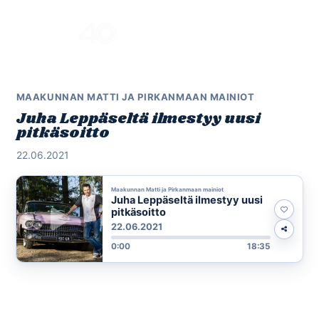
Skip
to
Menu
content
MAAKUNNAN MATTI JA PIRKANMAAN MAINIOT
Juha Leppäseltä ilmestyy uusi
pitkäsoitto
22.06.2021
Maakunnan Matti ja Pirkanmaan mainiot
Juha Leppäseltä ilmestyy uusi
pitkäsoitto
22.06.2021
0:00
18:35