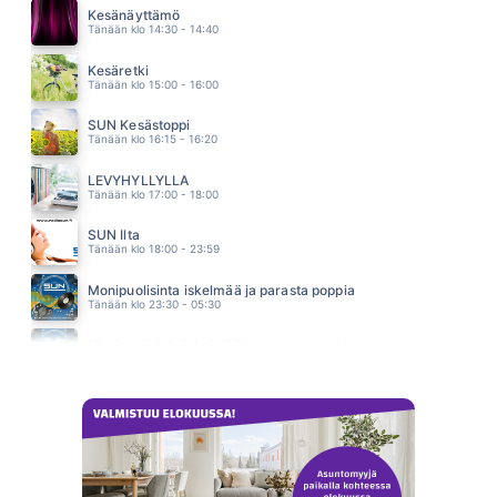
BACKSTREET BOYS
Kesänäyttämö
04.52
Tänään klo 14:30 - 14:40
MÖKKIELÄMÄÄ
PORTION BOYS
Kesäretki
04.49
Tänään klo 15:00 - 16:00
SUN Kesästoppi
Tänään klo 16:15 - 16:20
LEVYHYLLYLLÄ
Tänään klo 17:00 - 18:00
SUN Ilta
Tänään klo 18:00 - 23:59
Monipuolisinta iskelmää ja parasta poppia
Tänään klo 23:30 - 05:30
Monipuolisinta iskelmää ja parasta poppia
Huomenna klo 00:00 - 06:00