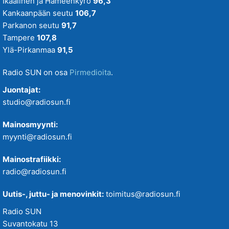
Ikaalinen ja Hämeenkyrö
96,3
Kankaanpään seutu
106,7
Parkanon seutu
91,7
Tampere
107,8
Ylä-Pirkanmaa
91,5
Radio SUN on osa
Pirmedioita
.
Juontajat:
studio@radiosun.fi
Mainosmyynti:
myynti@radiosun.fi
Mainostrafiikki:
radio@radiosun.fi
Uutis-, juttu- ja menovinkit:
toimitus@radiosun.fi
Radio SUN
Suvantokatu 13