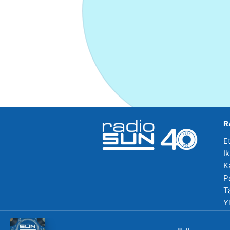
R
E
I
K
P
T
Y
R