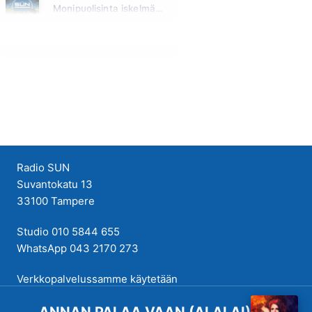
Monipuolisinta iskelmää ja parasta poppia
Huomenna klo 11:00 - 23:59
Radio SUN
Suvantokatu 13
33100 Tampere
Studio 010 5844 655
WhatsApp 043 2170 273
Verkkopalvelussamme käytetään
evästeitä käyttökokemuksen