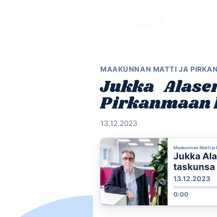
Skip
to
content
MAAKUNNAN MATTI JA PIRKA
Jukka Alasen
Pirkanmaan 
13.12.2023
Maakunnan Matti ja 
Jukka Ala
taskunsa
13.12.2023
0:00