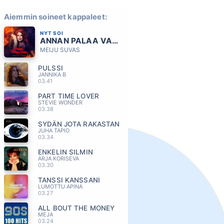
Aiemmin soineet kappaleet:
NYT SOI
ANNAN PALAA VAAN (AI AI AI)
MEIJU SUVAS
PULSSI
JANNIKA B
03.41
PART TIME LOVER
STEVIE WONDER
03.38
SYDÄN JOTA RAKASTAN
JUHA TAPIO
03.34
ENKELIN SILMIN
ARJA KORISEVA
03.30
TANSSI KANSSANI
LUMOTTU APINA
03.27
ALL BOUT THE MONEY
MEJA
03.24