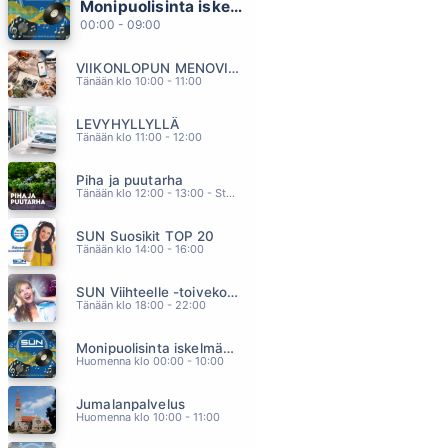
Monipuolisinta iskelmää ja parasta poppia
NAPAKYMPPI
00:00 - 09:00
JARKKO HONKANEN
02.46
VIIKONLOPUN MENOVINKIT
KYLLIKKI
Tänään klo 10:00 - 11:00
LEEVI AND THE LEAVINGS
02.42
LEVYHYLLYLLÄ
ENSIMMÄINEN PÄIVÄ
Tänään klo 11:00 - 12:00
AUKUSTI KOIVISTO
02.38
Piha ja puutarha
HOTEL CALIFORNIA
Tänään klo 12:00 - 13:00 - Studiossa: Pinsiön Taimisto
EAGLES
02.32
SUN Suosikit TOP 20
LATU ON AUKI (feat. Isac Elliot)
Tänään klo 14:00 - 16:00
KAIJA KOO
02.29
SUN Viihteelle -toivekonsertti
Tänään klo 18:00 - 22:00
Monipuolisinta iskelmää ja parasta poppia
Huomenna klo 00:00 - 10:00
Jumalanpalvelus
Huomenna klo 10:00 - 11:00