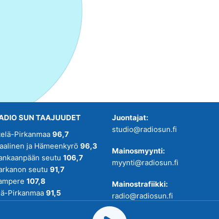
ADIO SUN TAAJUUDET
Juontajat:
studio@radiosun.fi
telä-Pirkanmaa
96,7
kaalinen ja Hämeenkyrö
96,3
Mainosmyynti:
ankaanpään seutu
106,7
myynti@radiosun.fi
arkanon seutu
91,7
ampere
107,8
Mainostrafiikki:
lä-Pirkanmaa
91,5
radio@radiosun.fi
adio SUN on osa
Pirmedioita
.
Uutis-, juttu- ja menovinkit: