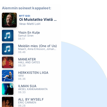
Aiemmin soineet kappaleet:
NYT SOI
Oi Muistatko Vielä Sen Virren
Vesa-Matti Loiri
Yksin En Kulje
Samuli Siren
06.51
Meidän mies (One of Us)
Maarit, Anna Eriksson, Johanna Iivanainen, Pentti Hietanen, Jore Marjaranta
06.46
MANEATER
HALL AND OATES
06.39
HERKKISTEN LIIGA
VIIVI
06.36
ILMAN SUA
AKSEL KANKAANRANTA
06.33
ALL BY MYSELF
ERIC CARMEN
06.28