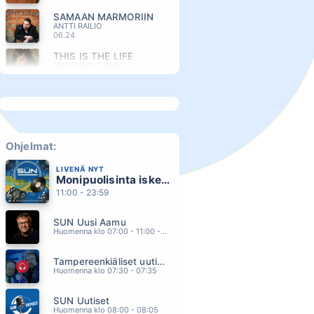
SAMAAN MARMORIIN
ANTTI RAILIO
06.24
THIS IS THE LIFE
MACDONALD AMY
06.21
IHMEITÄ SATTUU
TOMMI LÄNTINEN
06.15
ALLA KUUMAN AURINGON
ISTO HILTUNEN
Ohjelmat:
06.12
LIVENÄ NYT
CALL ME
Monipuolisinta iskelmää ja parasta poppia
BLONDIE
06.08
11:00 - 23:59
AINUTLAATUINEN
SUN Uusi Aamu
PEKKA TIILIKAINEN & THE BEATMAKERS (Feat.Justiina Luukaslammi)
06.05
Huomenna klo 07:00 - 11:00 - Studiossa: Kimmo Hoivassilta
LÄMPÖÄ JA LÄHEISYYTTÄ
Tampereenkiäliset uutiset
ARTTU WISKARI
06.01
Huomenna klo 07:30 - 07:35
GOING DOWN SLOW
SUN Uutiset
HUEY LEWIS AND THE NEWS
05.57
Huomenna klo 08:00 - 08:05