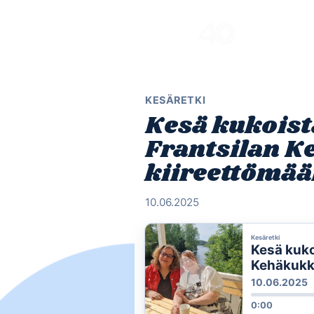
Skip
to
content
KESÄRETKI
Kesä kukois
Frantsilan 
kiireettömä
10.06.2025
Kesäretki
Kesä kuko
Kehäkukk
10.06.2025
0:00