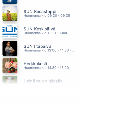
KAIKKEUDEN KAUNEIN
SUN Kesästoppi
SINITAIVAS
05.53
Huomenna klo 09:30 - 09:35
PULSSI
SUN Keskipäivä
JANNIKA B
05.47
Huomenna klo 11:00 - 13:00
SADE
SUN Iltapäivä
KAIJA KÄRKINEN JA ILE KALLIO
05.44
Huomenna klo 13:00 - 14:30 - Studiossa: Kaisu Lämsä
RANNALLE SANNALLE
Herkkukesä
FINLANDERS
05.40
Huomenna klo 14:30 - 15:00
FASTLOVE
Heinäpellon laidalla
GEORGE MICHAEL
05.35
Huomenna klo 15:00 - 16:00