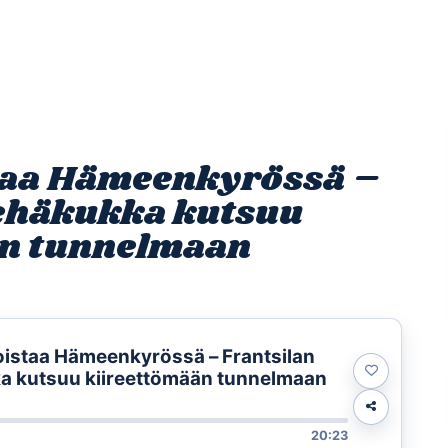
Etusivu
Ohjelmat
Osallistu
taa Hämeenkyrössä –
Kehäkukka kutsuu
än tunnelmaan
istaa Hämeenkyrössä – Frantsilan
a kutsuu kiireettömään tunnelmaan
20:23