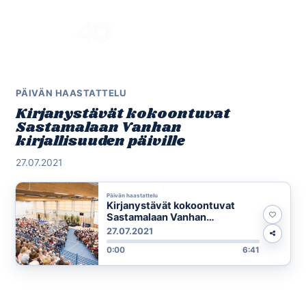
Skip
to
Menu
content
PÄIVÄN HAASTATTELU
Kirjanystävät kokoontuvat
Sastamalaan Vanhan
kirjallisuuden päiville
27.07.2021
Päivän haastattelu
Kirjanystävät kokoontuvat
Sastamalaan Vanhan
kirjallisuuden päiville
27.07.2021
0:00
6:41