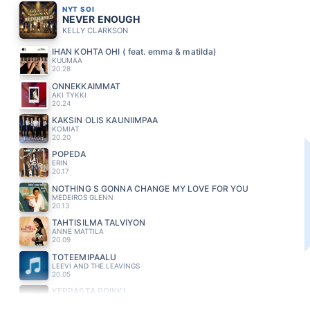
NYT SOI
NEVER ENOUGH
KELLY CLARKSON
IHAN KOHTA OHI ( feat. emma & matilda)
KUUMAA
20.28
ONNEKKAIMMAT
AKI TYKKI
20.24
KAKSIN OLIS KAUNIIMPAA
KOMIAT
20.20
POPEDA
ERIN
20.17
NOTHING S GONNA CHANGE MY LOVE FOR YOU
MEDEIROS GLENN
20.13
TAHTISILMA TALVIYON
ANNE MATTILA
20.09
TOTEEMIPAALU
LEEVI AND THE LEAVINGS
20.05
KERRASTA POIKKI
CHISU
20.02