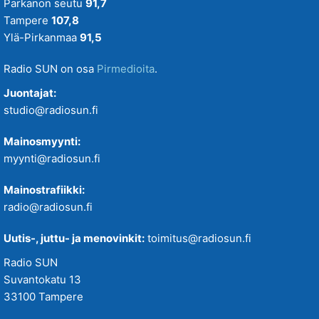
Parkanon seutu
91,7
Tampere
107,8
Ylä-Pirkanmaa
91,5
Radio SUN on osa
Pirmedioita
.
Juontajat:
studio@radiosun.fi
Mainosmyynti:
myynti@radiosun.fi
Mainostrafiikki:
radio@radiosun.fi
Uutis-, juttu- ja menovinkit:
toimitus@radiosun.fi
Radio SUN
Suvantokatu 13
33100 Tampere