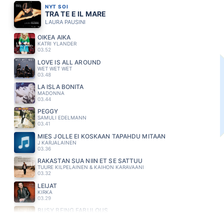
NYT SOI
TRA TE E IL MARE
LAURA PAUSINI
OIKEA AIKA
KATRI YLANDER
03.52
LOVE IS ALL AROUND
WET WET WET
03.48
LA ISLA BONITA
MADONNA
03.44
PEGGY
SAMULI EDELMANN
03.41
MIES JOLLE EI KOSKAAN TAPAHDU MITÄÄN
J KARJALAINEN
03.36
RAKASTAN SUA NIIN ET SE SATTUU
TUURE KILPELAINEN & KAIHON KARAVAANI
03.32
LEIJAT
KIRKA
03.29
BUSY BEING FABULOUS
EAGLES
03.24