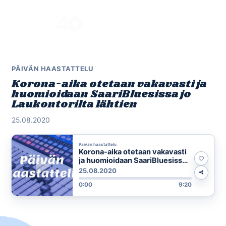
Skip
to
Menu
content
PÄIVÄN HAASTATTELU
Korona-aika otetaan vakavasti ja
huomioidaan SaariBluesissa jo
Laukontorilta lähtien
25.08.2020
Päivän haastattelu
Korona-aika otetaan vakavasti
ja huomioidaan SaariBluesissa
jo Laukontorilta lähtien
25.08.2020
0:00
9:20