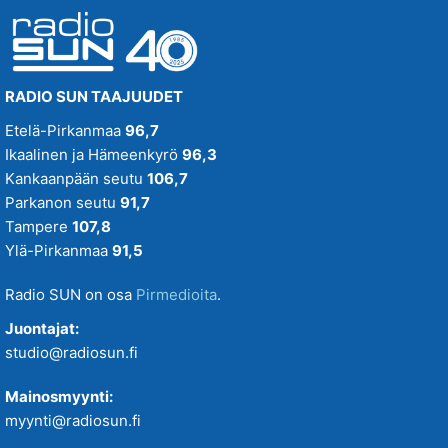
RADIO SUN TAAJUUDET
Etelä-Pirkanmaa
96,7
Ikaalinen ja Hämeenkyrö
96,3
Kankaanpään seutu
106,7
Parkanon seutu
91,7
Tampere
107,8
Ylä-Pirkanmaa
91,5
Radio SUN on osa
Pirmedioita
.
Juontajat:
studio@radiosun.fi
Mainosmyynti:
myynti@radiosun.fi