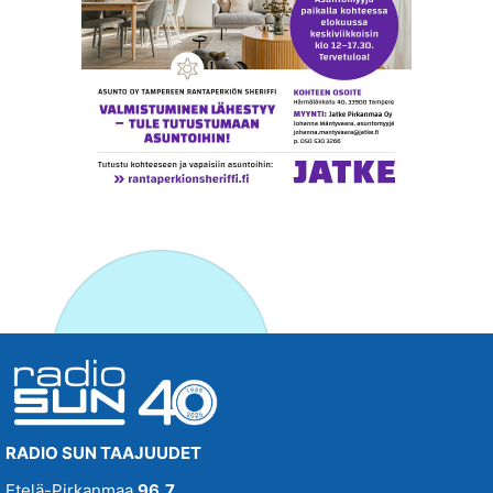
RADIO SUN TAAJUUDET
Etelä-Pirkanmaa
96,7