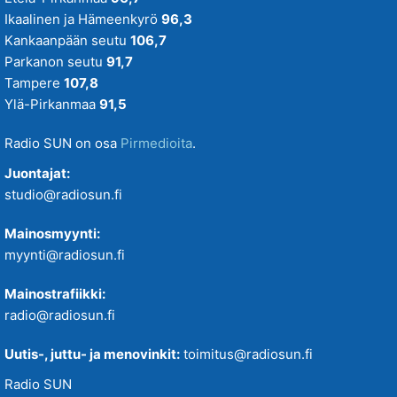
Ikaalinen ja Hämeenkyrö
96,3
Kankaanpään seutu
106,7
Parkanon seutu
91,7
Tampere
107,8
Ylä-Pirkanmaa
91,5
Radio SUN on osa
Pirmedioita
.
Juontajat:
studio@radiosun.fi
Mainosmyynti:
myynti@radiosun.fi
Mainostrafiikki:
radio@radiosun.fi
Uutis-, juttu- ja menovinkit:
toimitus@radiosun.fi
Radio SUN