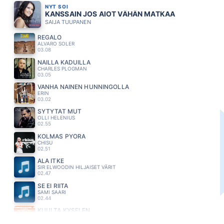
NYT SOI
KANSSAIN JOS AIOT VÄHÄN MATKAA
SAIJA TUUPANEN
REGALO
ALVARO SOLER
03.08
NÄILLA KADUILLA
CHARLES PLOGMAN
03.05
VANHA NAINEN HUNNINGOLLA
ERIN
03.02
SYTYTÄT MUT
OLLI HELENIUS
02.55
KOLMAS PYÖRA
CHISU
02.51
ÄLÄ ITKE
SIR ELWOODIN HILJAISET VÄRIT
02.47
SE EI RIITA
SAMI SAARI
02.44
KUULTA KYSELEN
LAURA VOUTILAINEN
02.40