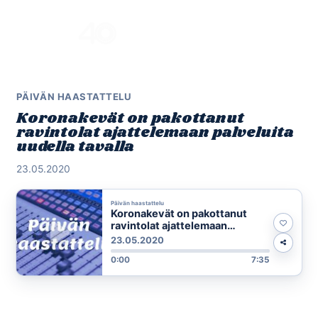
Skip
to
Menu
content
PÄIVÄN HAASTATTELU
Koronakevät on pakottanut
ravintolat ajattelemaan palveluita
uudella tavalla
23.05.2020
Päivän haastattelu
Koronakevät on pakottanut
ravintolat ajattelemaan
palveluita uudella tavalla
23.05.2020
0:00
7:35