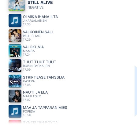
STILL ALIVE
NEGATIVE
OI MIKÄ IHANA ILTA
J KARJALAINEN
17.35
VALKOINEN SALI
PAUL ELIAS
17.29
VALOKUVIA
MAMBA
17.24
TUUT TUUT TUUT
ROBIN PACKALEN
17.09
STRIPTEASE TANSSIJA
KASEVA
17.06
NAUTI JA ELÄ
MATTI ESKO
17.02
MÄÄ JA TAPPARAN MIES
POPEDA
16.56
SYNTISTEN PÖYTÄ
ERIKA VIKMAN
16.52