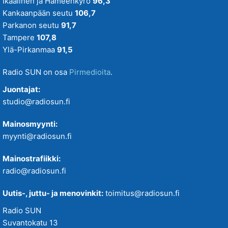
Ikaalinen ja Hämeenkyrö
96,3
Kankaanpään seutu
106,7
Parkanon seutu
91,7
Tampere
107,8
Ylä-Pirkanmaa
91,5
Radio SUN on osa
Pirmedioita
.
Juontajat:
studio@radiosun.fi
Mainosmyynti:
myynti@radiosun.fi
Mainostrafiikki:
radio@radiosun.fi
Uutis-, juttu- ja menovinkit:
toimitus@radiosun.fi
Radio SUN
Suvantokatu 13