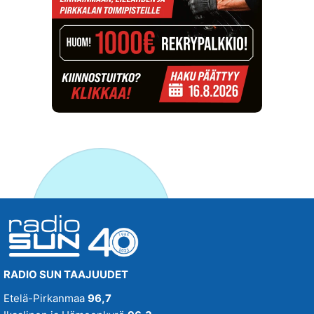
RADIO SUN TAAJUUDET
Etelä-Pirkanmaa
96,7