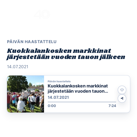
Skip
to
Menu
content
PÄIVÄN HAASTATTELU
Kuokkalankosken markkinat
järjestetään vuoden tauon jälkeen
14.07.2021
Päivän haastattelu
Kuokkalankosken markkinat
järjestetään vuoden tauon
jälkeen
14.07.2021
0:00
7:24