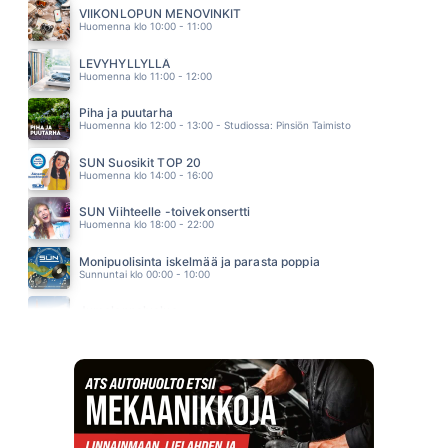
LAURI TÄHKÄ
VIIKONLOPUN MENOVINKIT
15.45
Huomenna klo 10:00 - 11:00
VIELA JOSSAIN
A AALLON RYTMIORKESTERI
LEVYHYLLYLLÄ
15.38
Huomenna klo 11:00 - 12:00
Piha ja puutarha
Huomenna klo 12:00 - 13:00 - Studiossa: Pinsiön Taimisto
SUN Suosikit TOP 20
Huomenna klo 14:00 - 16:00
SUN Viihteelle -toivekonsertti
Huomenna klo 18:00 - 22:00
Monipuolisinta iskelmää ja parasta poppia
Sunnuntai klo 00:00 - 10:00
Jumalanpalvelus
Sunnuntai klo 10:00 - 11:00