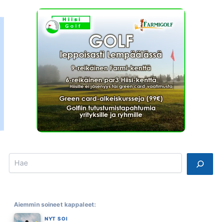
Search
Aiemmin soineet kappaleet:
NYT SOI