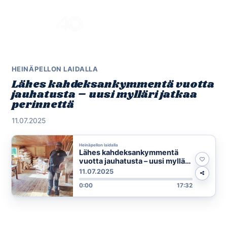
Skip
to
Menu
content
HEINÄPELLON LAIDALLA
Lähes kahdeksankymmentä vuotta
jauhatusta – uusi mylläri jatkaa
perinnettä
11.07.2025
Heinäpellon laidalla
Lähes kahdeksankymmentä
vuotta jauhatusta – uusi mylläri
jatkaa perinnettä
11.07.2025
0:00
17:32