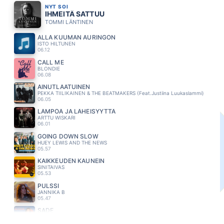
NYT SOI
IHMEITÄ SATTUU
TOMMI LÄNTINEN
ALLA KUUMAN AURINGON
ISTO HILTUNEN
06.12
CALL ME
BLONDIE
06.08
AINUTLAATUINEN
PEKKA TIILIKAINEN & THE BEATMAKERS (Feat.Justiina Luukaslammi)
06.05
LÄMPÖÄ JA LÄHEISYYTTÄ
ARTTU WISKARI
06.01
GOING DOWN SLOW
HUEY LEWIS AND THE NEWS
05.57
KAIKKEUDEN KAUNEIN
SINITAIVAS
05.53
PULSSI
JANNIKA B
05.47
SADE
KAIJA KÄRKINEN JA ILE KALLIO
05.44