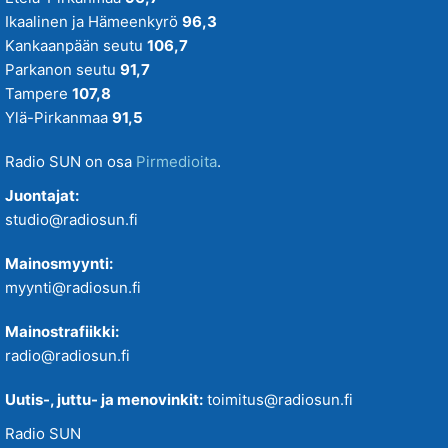
Ikaalinen ja Hämeenkyrö
96,3
Kankaanpään seutu
106,7
Parkanon seutu
91,7
Tampere
107,8
Ylä-Pirkanmaa
91,5
Radio SUN on osa
Pirmedioita
.
Juontajat:
studio@radiosun.fi
Mainosmyynti:
myynti@radiosun.fi
Mainostrafiikki:
radio@radiosun.fi
Uutis-, juttu- ja menovinkit:
toimitus@radiosun.fi
Radio SUN