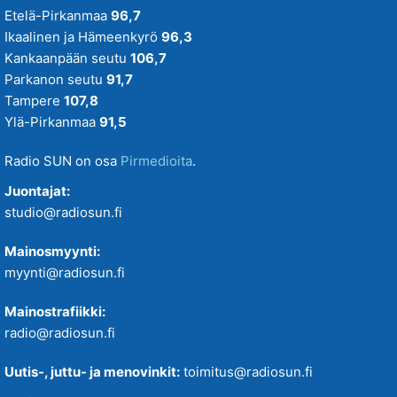
Etelä-Pirkanmaa
96,7
Ikaalinen ja Hämeenkyrö
96,3
Kankaanpään seutu
106,7
Parkanon seutu
91,7
Tampere
107,8
Ylä-Pirkanmaa
91,5
Radio SUN on osa
Pirmedioita
.
Juontajat:
studio@radiosun.fi
Mainosmyynti:
myynti@radiosun.fi
Mainostrafiikki:
radio@radiosun.fi
Uutis-, juttu- ja menovinkit:
toimitus@radiosun.fi