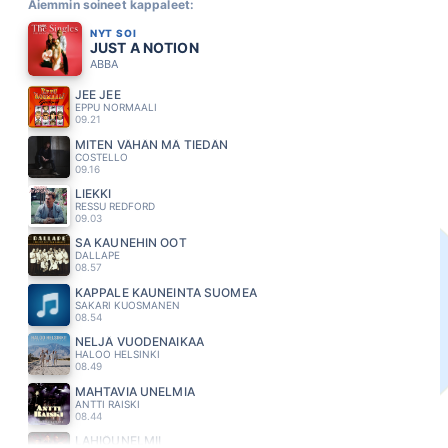
Aiemmin soineet kappaleet:
NYT SOI
JUST A NOTION
ABBA
JEE JEE
EPPU NORMAALI
09.21
MITEN VÄHÄN MÄ TIEDÄN
COSTELLO
09.16
LIEKKI
RESSU REDFORD
09.03
SA KAUNEHIN OOT
DALLAPE
08.57
KAPPALE KAUNEINTA SUOMEA
SAKARI KUOSMANEN
08.54
NELJÄ VUODENAIKAA
HALOO HELSINKI
08.49
MAHTAVIA UNELMIA
ANTTI RAISKI
08.44
LAHIÖUNELMII