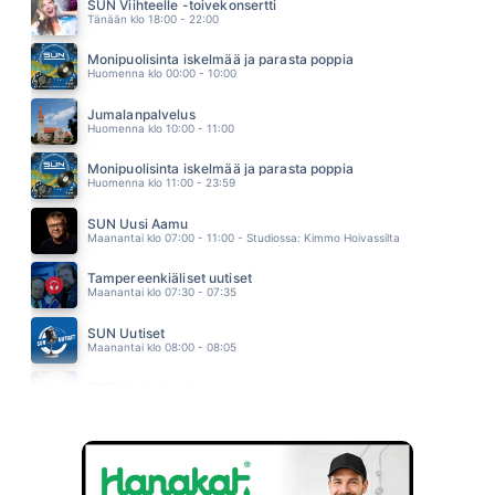
ALEKSANTERI HAKANIEMI
SUN Viihteelle -toivekonsertti
08.01
Tänään klo 18:00 - 22:00
RENTUN RUUSU
IRWIN
Monipuolisinta iskelmää ja parasta poppia
07.56
Huomenna klo 00:00 - 10:00
HÖLMÖ RAKKAUS
SCANDINAVIAN MUSIC GROUP
Jumalanpalvelus
07.42
Huomenna klo 10:00 - 11:00
Monipuolisinta iskelmää ja parasta poppia
Huomenna klo 11:00 - 23:59
SUN Uusi Aamu
Maanantai klo 07:00 - 11:00 - Studiossa: Kimmo Hoivassilta
Tampereenkiäliset uutiset
Maanantai klo 07:30 - 07:35
SUN Uutiset
Maanantai klo 08:00 - 08:05
SUN Kesästoppi
Maanantai klo 09:30 - 09:35