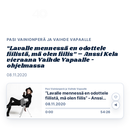
Skip
to
Menu
content
PASI VAINIONPERÄ JA VAIHDE VAPAALLE
“Lavalle mennessä en odottele
fiilistä, mä olen fiilis” – Anssi Kela
vieraana Vaihde Vapaalle -
ohjelmassa
08.11.2020
Pasi Vainionperä ja Vaihde Vapaalle
“Lavalle mennessä en odottele
fiilistä, mä olen fiilis” – Anssi
Kela vieraana Vaihde Vapaalle -
08.11.2020
ohjelmassa
0:00
54:26