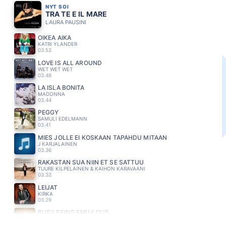
NYT SOI
TRA TE E IL MARE
LAURA PAUSINI
OIKEA AIKA
KATRI YLANDER
03.52
LOVE IS ALL AROUND
WET WET WET
03.48
LA ISLA BONITA
MADONNA
03.44
PEGGY
SAMULI EDELMANN
03.41
MIES JOLLE EI KOSKAAN TAPAHDU MITÄÄN
J KARJALAINEN
03.36
RAKASTAN SUA NIIN ET SE SATTUU
TUURE KILPELAINEN & KAIHON KARAVAANI
03.32
LEIJAT
KIRKA
03.29
BUSY BEING FABULOUS
EAGLES
03.24