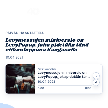
Skip
to
Menu
content
PÄIVÄN HAASTATTELU
Levymessujen miniversio on
LevyPopup, joka pidetään tänä
viikonloppuna Kangasalla
10.04.2021
Päivän haastattelu
Levymessujen miniversio on
LevyPopup, joka pidetään tänä
viikonloppuna Kangasalla
10.04.2021
0:00
8:03