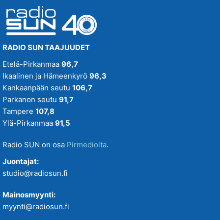
RADIO SUN TAAJUUDET
Etelä-Pirkanmaa
96,7
Ikaalinen ja Hämeenkyrö
96,3
Kankaanpään seutu
106,7
Parkanon seutu
91,7
Tampere
107,8
Ylä-Pirkanmaa
91,5
Radio SUN on osa
Pirmedioita
.
Juontajat:
studio@radiosun.fi
Mainosmyynti:
myynti@radiosun.fi