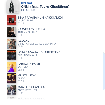
NYT SOI
ONNI (feat. Tuure Kilpeläinen)
LILI & LUNA
SINÄ PÄIVÄNÄ KUN KAIKKI ALKOI
LAURA NÄRHI
06.25
HAAVEET TALLELLA
ANNIKA EKLUND
06.18
ILLEGAL
SHAKIRA FEAT CARLOS SANTANA
06.14
JOKA PÄIVÄ JA JOKAIKINEN YÖ
EPPU NORMAALI
06.10
PARHAITA PÄIVII
VAHTERA
06.03
MUSTA LESKI
DINGO
05.55
MAA JOKA KANTAA
ANTTI KETONEN
05.51
ELÄVIEN KIRJOISSA
MIKKO KUUSTONEN
05.47