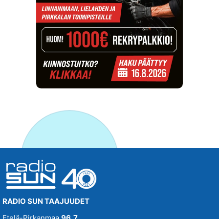
RADIO SUN TAAJUUDET
Etelä-Pirkanmaa
96,7