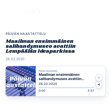
Skip
to
Menu
content
PÄIVÄN HAASTATTELU
Maailman ensimmäinen
salibandymuseo avattiin
Lempäälän Ideaparkissa
26.02.2020
Päivän haastattelu
Maailman ensimmäinen
salibandymuseo avattiin
Lempäälän Ideaparkissa
26.02.2020
0:00
5:37