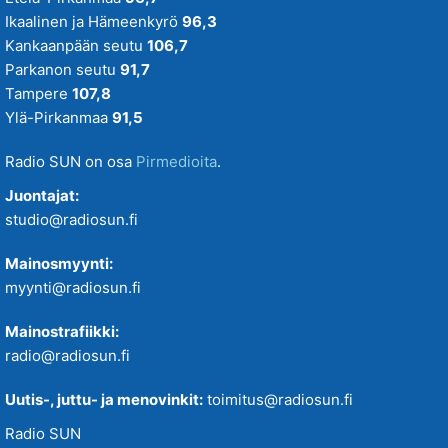
Ikaalinen ja Hämeenkyrö
96,3
Kankaanpään seutu
106,7
Parkanon seutu
91,7
Tampere
107,8
Ylä-Pirkanmaa
91,5
Radio SUN on osa
Pirmedioita
.
Juontajat:
studio@radiosun.fi
Mainosmyynti:
myynti@radiosun.fi
Mainostrafiikki:
radio@radiosun.fi
Uutis-, juttu- ja menovinkit:
toimitus@radiosun.fi
Radio SUN