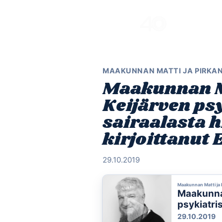
Skip
to
content
MAAKUNNAN MATTI JA PIRKA
Maakunnan M
Keijärven ps
sairaalasta 
kirjoittanut 
29.10.2019
Maakunnan Matti ja 
Maakunnan
psykiatri
kirjoittan
29.10.2019