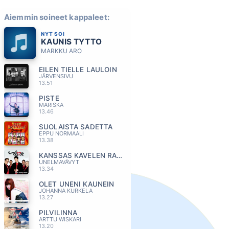
Aiemmin soineet kappaleet:
NYT SOI
KAUNIS TYTTO
MARKKU ARO
EILEN TIELLE LAULOIN
JÄRVENSIVU
13.51
PISTE
MARISKA
13.46
SUOLAISTA SADETTA
EPPU NORMAALI
13.38
KANSSAS KAVELEN RANTAA
UNELMAVÄVYT
13.34
OLET UNENI KAUNEIN
JOHANNA KURKELA
13.27
PILVILINNA
ARTTU WISKARI
13.20