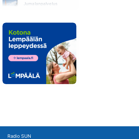
Jumalanpalvelus
Sunnuntai klo 10:00 - 11:00
Radio SUN