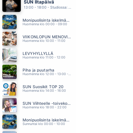
SUN Iltapäivä
KYLMÄSTÄ LÄMPIMÄÄN
13:00 - 18:00 - Studiossa: Kaisu Lämsä
ANNA ABREU
12.25
Monipuolisinta iskelmää ja parasta poppia
ANNA MA PUHALLAN
Huomenna klo 00:00 - 09:00
JANNA
12.18
VIIKONLOPUN MENOVINKIT
POJATKIN ITKEE
Huomenna klo 10:00 - 11:00
AKI SAMULI
12.09
LEVYHYLLYLLÄ
HAFANANA
Huomenna klo 11:00 - 12:00
TAPANI KANSA
12.04
Piha ja puutarha
ÄLÄ PELKÄÄ MUA
Huomenna klo 12:00 - 13:00 - Studiossa: Pinsiön Taimisto
EINI
11.56
SUN Suosikit TOP 20
Huomenna klo 14:00 - 16:00
SUN Viihteelle -toivekonsertti
Huomenna klo 18:00 - 22:00
Monipuolisinta iskelmää ja parasta poppia
Sunnuntai klo 00:00 - 10:00