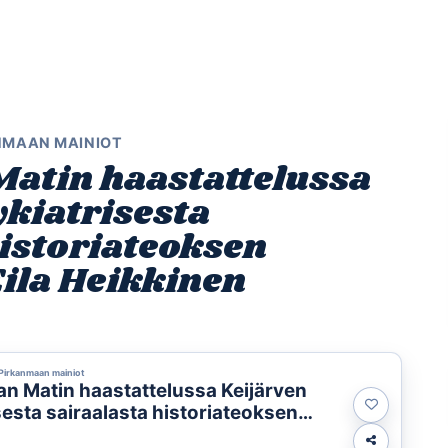
Etusivu
Ohjelmat
Osallistu
NMAAN MAINIOT
atin haastattelussa
ykiatrisesta
historiateoksen
Eila Heikkinen
Pirkanmaan mainiot
 Matin haastattelussa Keijärven
sesta sairaalasta historiateoksen
ut Eila Heikkinen