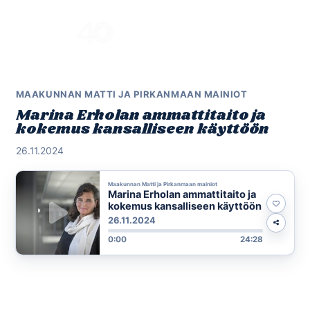
Skip
to
Menu
content
MAAKUNNAN MATTI JA PIRKANMAAN MAINIOT
Marina Erholan ammattitaito ja
kokemus kansalliseen käyttöön
26.11.2024
Maakunnan Matti ja Pirkanmaan mainiot
Marina Erholan ammattitaito ja
kokemus kansalliseen käyttöön
26.11.2024
0:00
24:28