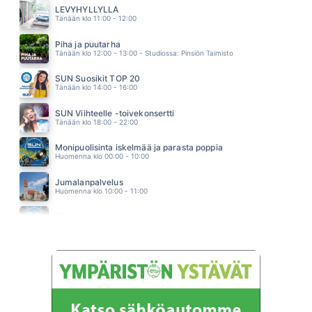
RUBEN GOMEZ
LEVYHYLLYLLÄ
02.01
Tänään klo 11:00 - 12:00
MUN KULTA
CHISU
Piha ja puutarha
01.57
Tänään klo 12:00 - 13:00 - Studiossa: Pinsiön Taimisto
SUN Suosikit TOP 20
Tänään klo 14:00 - 16:00
SUN Viihteelle -toivekonsertti
Tänään klo 18:00 - 22:00
Monipuolisinta iskelmää ja parasta poppia
Huomenna klo 00:00 - 10:00
Jumalanpalvelus
Huomenna klo 10:00 - 11:00
Monipuolisinta iskelmää ja parasta poppia
Huomenna klo 11:00 - 23:59