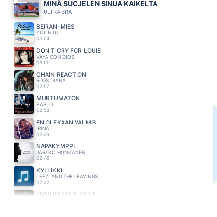
MINÄ SUOJELEN SINUA KAIKELTA
ULTRA BRA
BEIRAN-MIES
YÖLINTU
03.04
DON T CRY FOR LOUIE
VAYA CON DIOS
03.01
CHAIN REACTION
ROSS DIANA
02.57
MURTUMATON
BABLO
02.53
EN OLEKAAN VALMIS
IRINA
02.49
NAPAKYMPPI
JARKKO HONKANEN
02.46
KYLLIKKI
LEEVI AND THE LEAVINGS
02.42
ENSIMMÄINEN PÄIVÄ
AUKUSTI KOIVISTO
02.38