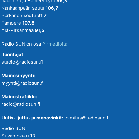
Ikaalinen ja Hämeenkyrö
96,3
Kankaanpään seutu
106,7
Parkanon seutu
91,7
Tampere
107,8
Ylä-Pirkanmaa
91,5
Radio SUN on osa
Pirmedioita
.
Juontajat:
studio@radiosun.fi
Mainosmyynti:
myynti@radiosun.fi
Mainostrafiikki:
radio@radiosun.fi
Uutis-, juttu- ja menovinkit:
toimitus@radiosun.fi
Radio SUN
Suvantokatu 13