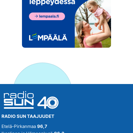
RADIO SUN TAAJUUDET
Etelä-Pirkanmaa
96,7