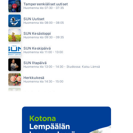
JASON DERULO
Tampereenkiäliset uutiset
14.55
Huomenna klo 07:30 - 07:35
YOU RE A WOMAN
BAD BOYS BLUE
SUN Uutiset
14.52
Huomenna klo 08:00 - 08:05
SUN Kesästoppi
Huomenna klo 09:30 - 09:35
SUN Keskipäivä
Huomenna klo 11:00 - 13:00
SUN Iltapäivä
Huomenna klo 13:00 - 14:30 - Studiossa: Kaisu Lämsä
Herkkukesä
Huomenna klo 14:30 - 15:00
Heinäpellon laidalla
Huomenna klo 15:00 - 16:00