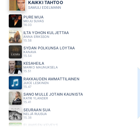
KAIKKI TAHTOO
SAMULI EDELMANN
PURE MUA
MEIJU SUVAS
16.03
ILTA YÖHÖN KULJETTAA
ANNA ERIKSSON
15.58
SYDÄN POLKUNSA LÖYTÄÄ
KANAVA
15.54
KESAHEILA
MARKO MAUNUKSELA
15.51
RAKKAUDEN AMMATTILAINEN
JUICE LESKINEN
15.47
SANO MULLE JOTAIN KAUNISTA
KATRI YLANDER
15.41
SEURAAN SUA
NELJÄ RUUSUA
15.38
ELÄMISEN KEVEYS
KIKKA LAITINEN
15.34