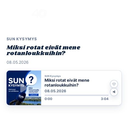
Skip
to
Menu
content
SUN KYSYMYS
Miksi rotat eivät mene
rotanloukkuihin?
08.05.2026
SUN Kysymys
Miksi rotat eivät mene
rotanloukkuihin?
08.05.2026
0:00
3:04