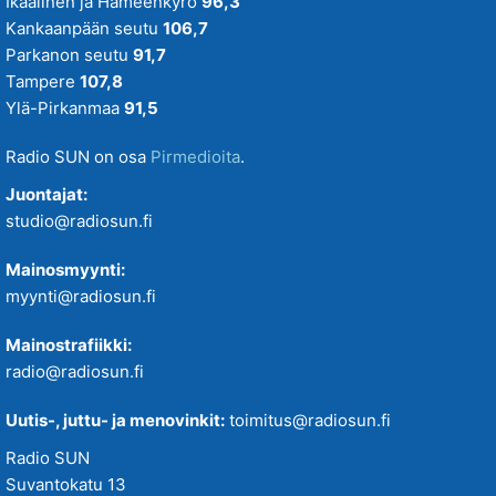
Ikaalinen ja Hämeenkyrö
96,3
Kankaanpään seutu
106,7
Parkanon seutu
91,7
Tampere
107,8
Ylä-Pirkanmaa
91,5
Radio SUN on osa
Pirmedioita
.
Juontajat:
studio@radiosun.fi
Mainosmyynti:
myynti@radiosun.fi
Mainostrafiikki:
radio@radiosun.fi
Uutis-, juttu- ja menovinkit:
toimitus@radiosun.fi
Radio SUN
Suvantokatu 13