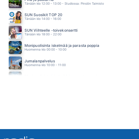
Tänään klo 12:00 - 13:00 - Studiossa: Pinsiön Taimisto
WHITNEY HOUSTON
19.20
SUN Suosikit TOP 20
IHMEENI
Tänään klo 14:00 - 16:00
REINO NORDIN
19.17
SUN Viihteelle -toivekonsertti
Tänään klo 18:00 - 22:00
Monipuolisinta iskelmää ja parasta poppia
Huomenna klo 00:00 - 10:00
Jumalanpalvelus
Huomenna klo 10:00 - 11:00
Monipuolisinta iskelmää ja parasta poppia
Huomenna klo 11:00 - 23:59