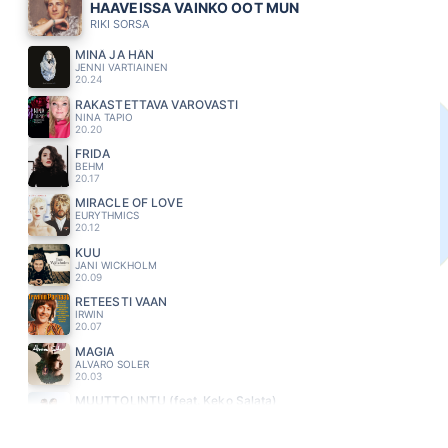
HAAVEISSA VAINKO OOT MUN
RIKI SORSA
MINÄ JA HÄN
JENNI VARTIAINEN
20.24
RAKASTETTAVA VAROVASTI
NINA TAPIO
20.20
FRIDA
BEHM
20.17
MIRACLE OF LOVE
EURYTHMICS
20.12
KUU
JANI WICKHOLM
20.09
RETEESTI VAAN
IRWIN
20.07
MAGIA
ALVARO SOLER
20.03
MUUTTOLINTU (feat. Keko Salata)
JANNA
19.59