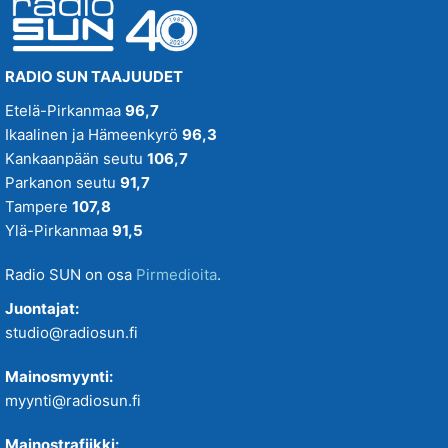
RADIO SUN TAAJUUDET
Etelä-Pirkanmaa
96,7
Ikaalinen ja Hämeenkyrö
96,3
Kankaanpään seutu
106,7
Parkanon seutu
91,7
Tampere
107,8
Ylä-Pirkanmaa
91,5
Radio SUN on osa
Pirmedioita
.
Juontajat:
studio@radiosun.fi
Mainosmyynti:
myynti@radiosun.fi
Mainostrafiikki: