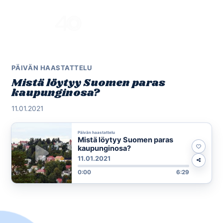
Skip
to
Menu
content
PÄIVÄN HAASTATTELU
Mistä löytyy Suomen paras
kaupunginosa?
11.01.2021
Päivän haastattelu
Mistä löytyy Suomen paras
kaupunginosa?
11.01.2021
0:00
6:29