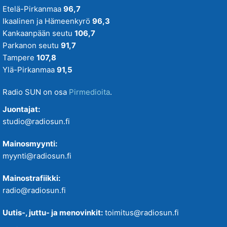
Etelä-Pirkanmaa
96,7
Ikaalinen ja Hämeenkyrö
96,3
Kankaanpään seutu
106,7
Parkanon seutu
91,7
Tampere
107,8
Ylä-Pirkanmaa
91,5
Radio SUN on osa
Pirmedioita
.
Juontajat:
studio@radiosun.fi
Mainosmyynti:
myynti@radiosun.fi
Mainostrafiikki:
radio@radiosun.fi
Uutis-, juttu- ja menovinkit:
toimitus@radiosun.fi