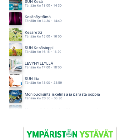
BACKSTREET BOYS
SUN Kesä
04.52
Tänään klo 13:00 - 14:30
MÖKKIELÄMÄÄ
PORTION BOYS
Kesänäyttämö
04.49
Tänään klo 14:30 - 14:40
JOSSAIN TÄÄLLÄ
JUHA TAPIO
Kesäretki
04.45
Tänään klo 15:00 - 16:00
SUN Kesästoppi
Tänään klo 16:15 - 16:20
LEVYHYLLYLLÄ
Tänään klo 17:00 - 18:00
SUN Ilta
Tänään klo 18:00 - 23:59
Monipuolisinta iskelmää ja parasta poppia
Tänään klo 23:30 - 05:30
Monipuolisinta iskelmää ja parasta poppia
Huomenna klo 00:00 - 06:00