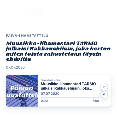
Skip
to
Menu
content
PÄIVÄN HAASTATTELU
Muusikko-lihamestari TARMO
julkaisi Rakkausbiisin, joka kertoo
miten toista rakastetaan täysin
ehdoitta
07.07.2020
Päivän haastattelu
Muusikko-lihamestari TARMO
julkaisi Rakkausbiisin, joka
kertoo miten toista rakastetaan
07.07.2020
täysin ehdoitta
0:00
7:06