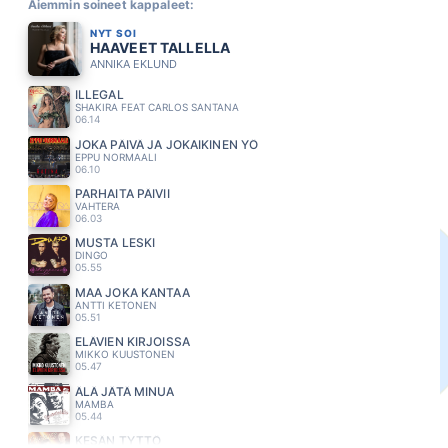
Aiemmin soineet kappaleet:
NYT SOI
HAAVEET TALLELLA
ANNIKA EKLUND
ILLEGAL
SHAKIRA FEAT CARLOS SANTANA
06.14
JOKA PÄIVÄ JA JOKAIKINEN YÖ
EPPU NORMAALI
06.10
PARHAITA PÄIVII
VAHTERA
06.03
MUSTA LESKI
DINGO
05.55
MAA JOKA KANTAA
ANTTI KETONEN
05.51
ELÄVIEN KIRJOISSA
MIKKO KUUSTONEN
05.47
ÄLÄ JÄTÄ MINUA
MAMBA
05.44
KESÄN TYTTÖ