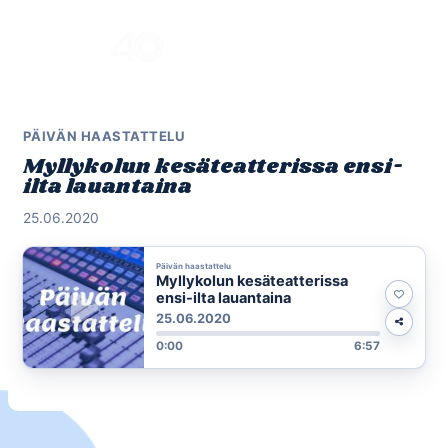
Skip
to
Menu
content
PÄIVÄN HAASTATTELU
Myllykolun kesäteatterissa ensi-
ilta lauantaina
25.06.2020
Päivän haastattelu
Myllykolun kesäteatterissa
ensi-ilta lauantaina
25.06.2020
0:00
6:57