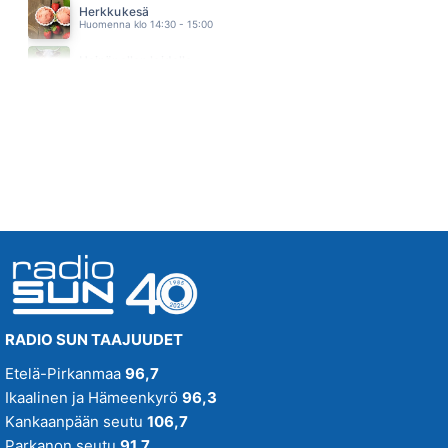
Herkkukesä
Candomino-Kuoro
Huomenna klo 14:30 - 15:00
08.37
Oi Herra Jos Mä Matkamies Maan
Heinäpellon laidalla
Mikko Kuustonen
Huomenna klo 15:00 - 16:00
08.34
RADIO SUN TAAJUUDET
Etelä-Pirkanmaa
96,7
Ikaalinen ja Hämeenkyrö
96,3
Kankaanpään seutu
106,7
Parkanon seutu
91,7