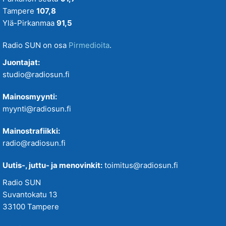
Tampere
107,8
Ylä-Pirkanmaa
91,5
Radio SUN on osa
Pirmedioita
.
Juontajat:
studio@radiosun.fi
Mainosmyynti:
myynti@radiosun.fi
Mainostrafiikki:
radio@radiosun.fi
Uutis-, juttu- ja menovinkit:
toimitus@radiosun.fi
Radio SUN
Suvantokatu 13
33100 Tampere