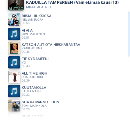
KADUILLA TAMPEREEN (Vain elämää kausi 13)
MIKKO ALATALO
RIISIA HIUKSISSA
NELJÄNSUORA
09.55
AI AI AI
PAVE MAIJANEN
09.51
KATSON AUTIOTA HIEKKARANTAA
KATRI HELENA
09.48
TIE SYDÄMEENI
YÖ
09.43
ALL TIME HIGH
RITA COOLIDGE
09.39
KUUTAMOLLA
LAURA NÄRHI
09.33
SUA KAIVANNUT OON
TOMI MARKKOLA
09.29
SURUTYÖTÄ
SAMULI PUTRO
09.21