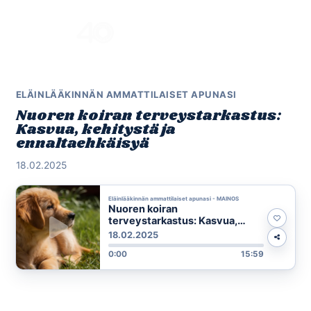
Skip
to
Menu
content
ELÄINLÄÄKINNÄN AMMATTILAISET APUNASI
Nuoren koiran terveystarkastus:
Kasvua, kehitystä ja
ennaltaehkäisyä
18.02.2025
Eläinlääkinnän ammattilaiset apunasi - MAINOS
Nuoren koiran
terveystarkastus: Kasvua,
kehitystä ja ennaltaehkäisyä
18.02.2025
0:00
15:59