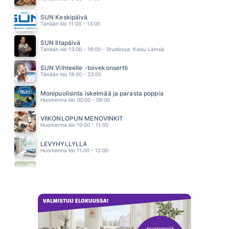
KAKSI LENSI YLI KAENPESAN
FREEMAN
SUN Keskipäivä
02.29
Tänään klo 11:00 - 13:00
HETKEKSI
YOUNGHEARTED
SUN Iltapäivä
02.25
Tänään klo 13:00 - 18:00 - Studiossa: Kaisu Lämsä
SUN Viihteelle -toivekonsertti
Tänään klo 18:00 - 23:00
Monipuolisinta iskelmää ja parasta poppia
Huomenna klo 00:00 - 09:00
VIIKONLOPUN MENOVINKIT
Huomenna klo 10:00 - 11:00
LEVYHYLLYLLÄ
Huomenna klo 11:00 - 12:00
Piha ja puutarha
Huomenna klo 12:00 - 13:00 - Studiossa: Pinsiön Taimisto