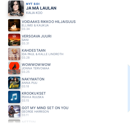
NYT SOI
JA MÄ LAULAN
KAIJA KOO
VOIDAAKS RIKKOO HILJAISUUS
ELLIMEI & KAUKUA
03.34
VERSOAVA JUURI
SANI
03.31
KAHDESTAAN
IDA PAUL & KALLE LINDROTH
03.28
WOWWOWWOW
JONNA TERVOMAA
03.25
NÄKYMÄTÖN
ANNA PUU
03.18
KROOKUKSET
PEKKA RUUSKA
03.15
GOT MY MIND SET ON YOU
GEORGE HARRISON
03.11
NETTIIN
JENNI VARTIAINEN
03.08