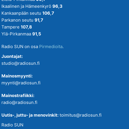
Ikaalinen ja Hämeenkyrö
96,3
Kankaanpään seutu
106,7
Parkanon seutu
91,7
Tampere
107,8
Ylä-Pirkanmaa
91,5
Radio SUN on osa
Pirmedioita
.
Juontajat:
studio@radiosun.fi
Mainosmyynti:
myynti@radiosun.fi
Mainostrafiikki:
radio@radiosun.fi
Uutis-, juttu- ja menovinkit:
toimitus@radiosun.fi
Radio SUN