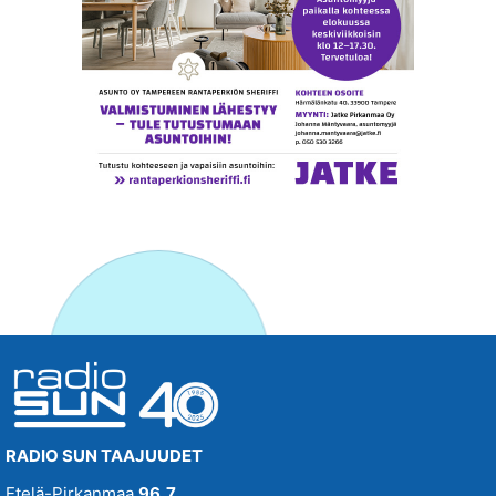
RADIO SUN TAAJUUDET
Etelä-Pirkanmaa
96,7