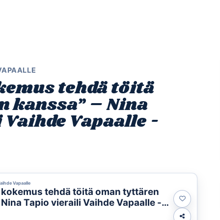
Etusivu
Ohjelmat
Osallistu
 VAPAALLE
kemus tehdä töitä
n kanssa” – Nina
i Vaihde Vapaalle -
Vaihde Vapaalle
a kokemus tehdä töitä oman tyttären
Nina Tapio vieraili Vaihde Vapaalle -
sa