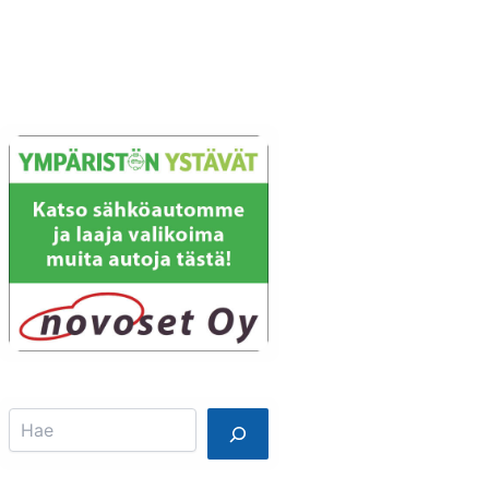
Info
Mainostajalle
Search