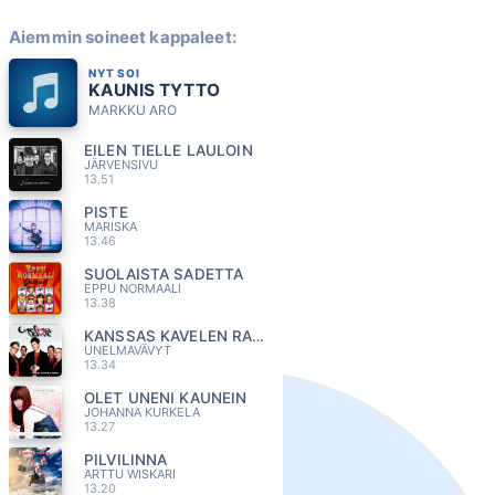
Aiemmin soineet kappaleet:
NYT SOI
KAUNIS TYTTO
MARKKU ARO
EILEN TIELLE LAULOIN
JÄRVENSIVU
13.51
PISTE
MARISKA
13.46
SUOLAISTA SADETTA
EPPU NORMAALI
13.38
KANSSAS KAVELEN RANTAA
UNELMAVÄVYT
13.34
OLET UNENI KAUNEIN
JOHANNA KURKELA
13.27
PILVILINNA
ARTTU WISKARI
13.20