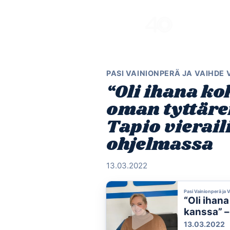
Skip
to
content
PASI VAINIONPERÄ JA VAIHDE
“Oli ihana ko
oman tyttäre
Tapio vierail
ohjelmassa
13.03.2022
Pasi Vainionperä ja 
“Oli ihan
kanssa” – 
ohjelmas
13.03.2022