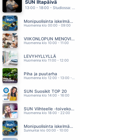
SUN Iltapäivä
KYLMÄSTÄ LÄMPIMÄÄN
13:00 - 18:00 - Studiossa: Kaisu Lämsä
ANNA ABREU
12.25
Monipuolisinta iskelmää ja parasta poppia
ANNA MA PUHALLAN
Huomenna klo 00:00 - 09:00
JANNA
12.18
VIIKONLOPUN MENOVINKIT
POJATKIN ITKEE
Huomenna klo 10:00 - 11:00
AKI SAMULI
12.09
LEVYHYLLYLLÄ
HAFANANA
Huomenna klo 11:00 - 12:00
TAPANI KANSA
12.04
Piha ja puutarha
ÄLÄ PELKÄÄ MUA
Huomenna klo 12:00 - 13:00 - Studiossa: Pinsiön Taimisto
EINI
11.56
SUN Suosikit TOP 20
Huomenna klo 14:00 - 16:00
SUN Viihteelle -toivekonsertti
Huomenna klo 18:00 - 22:00
Monipuolisinta iskelmää ja parasta poppia
Sunnuntai klo 00:00 - 10:00