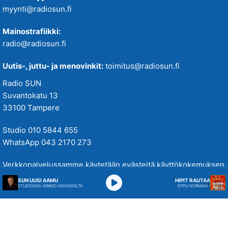
myynti@radiosun.fi
Mainostrafiikki:
radio@radiosun.fi
Uutis-, juttu- ja menovinkit:
toimitus@radiosun.fi
Radio SUN
Suvantokatu 13
33100 Tampere
Studio 010 5844 655
WhatsApp 043 2170 273
Verkkopalvelussamme käytetään evästeitä käyttökokemuksen
parantamiseksi. Tutustu tietosuojakäytäntöihimme
täällä
.
SUN UUSI AAMU
HIPIT RAUTAA
STUDIOSSA: KIMMO HOIVASSILTA
EPPU NORMAALI