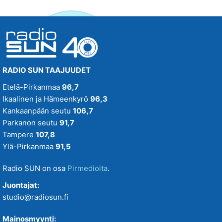
RADIO SUN TAAJUUDET
Etelä-Pirkanmaa
96,7
Ikaalinen ja Hämeenkyrö
96,3
Kankaanpään seutu
106,7
Parkanon seutu
91,7
Tampere
107,8
Ylä-Pirkanmaa
91,5
Radio SUN on osa
Pirmedioita
.
Juontajat:
studio@radiosun.fi
Mainosmyynti: