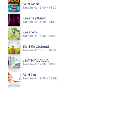
BANGLES
SUN Kesä
02.55
Tänään klo 13:00 - 14:30
ELOSSA
EIJA KANTOLA
Kesänäyttämö
02.51
Tänään klo 14:30 - 14:40
Kesäretki
Tänään klo 15:00 - 16:00
SUN Kesästoppi
Tänään klo 16:15 - 16:20
LEVYHYLLYLLÄ
Tänään klo 17:00 - 18:00
SUN Ilta
Tänään klo 18:00 - 23:59
Monipuolisinta iskelmää ja parasta poppia
Tänään klo 23:30 - 05:30