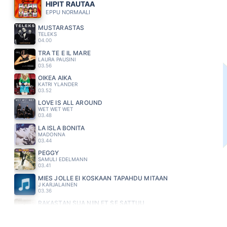
HIPIT RAUTAA
EPPU NORMAALI
MUSTARASTAS
TELEKS
04.00
TRA TE E IL MARE
LAURA PAUSINI
03.56
OIKEA AIKA
KATRI YLANDER
03.52
LOVE IS ALL AROUND
WET WET WET
03.48
LA ISLA BONITA
MADONNA
03.44
PEGGY
SAMULI EDELMANN
03.41
MIES JOLLE EI KOSKAAN TAPAHDU MITÄÄN
J KARJALAINEN
03.36
RAKASTAN SUA NIIN ET SE SATTUU
TUURE KILPELAINEN & KAIHON KARAVAANI
03.32