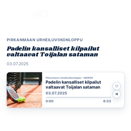
Skip
to
Menu
content
PIRKANMAAN URHEILUVIIKONLOPPU
Padelin kansalliset kilpailut
valtaavat Toijalan sataman
03.07.2025
Pirkanmaan urheiluviikonloppu - MAINOS
Padelin kansalliset kilpailut
valtaavat Toijalan sataman
03.07.2025
0:00
6:33