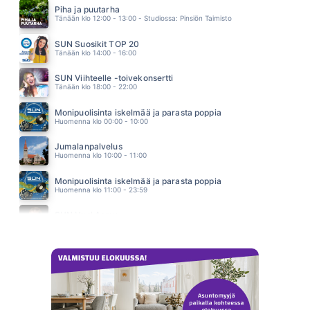
YÖLINTU
Piha ja puutarha
03.04
Tänään klo 12:00 - 13:00 - Studiossa: Pinsiön Taimisto
DON T CRY FOR LOUIE
VAYA CON DIOS
SUN Suosikit TOP 20
03.01
Tänään klo 14:00 - 16:00
SUN Viihteelle -toivekonsertti
Tänään klo 18:00 - 22:00
Monipuolisinta iskelmää ja parasta poppia
Huomenna klo 00:00 - 10:00
Jumalanpalvelus
Huomenna klo 10:00 - 11:00
Monipuolisinta iskelmää ja parasta poppia
Huomenna klo 11:00 - 23:59
SUN Uusi Aamu
Maanantai klo 07:00 - 11:00 - Studiossa: Kimmo Hoivassilta