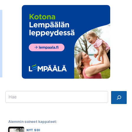
Search
Aiemmin soineet kappaleet:
NYT SOI