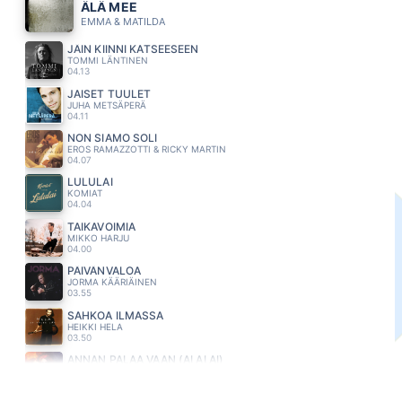
ÄLÄ MEE
EMMA & MATILDA
JÄIN KIINNI KATSEESEEN
TOMMI LÄNTINEN
04.13
JAISET TUULET
JUHA METSÄPERÄ
04.11
NON SIAMO SOLI
EROS RAMAZZOTTI & RICKY MARTIN
04.07
LULULAI
KOMIAT
04.04
TAIKAVOIMIA
MIKKO HARJU
04.00
PÄIVÄNVALOA
JORMA KÄÄRIÄINEN
03.55
SAHKOA ILMASSA
HEIKKI HELA
03.50
ANNAN PALAA VAAN (AI AI AI)
MEIJU SUVAS
03.45