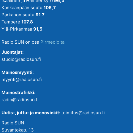
Ikaalinen ja Hämeenkyrö
96,3
Kankaanpään seutu
106,7
Parkanon seutu
91,7
Tampere
107,8
Ylä-Pirkanmaa
91,5
Radio SUN on osa
Pirmedioita
.
Juontajat:
studio@radiosun.fi
Mainosmyynti:
myynti@radiosun.fi
Mainostrafiikki:
radio@radiosun.fi
Uutis-, juttu- ja menovinkit:
toimitus@radiosun.fi
Radio SUN
Suvantokatu 13