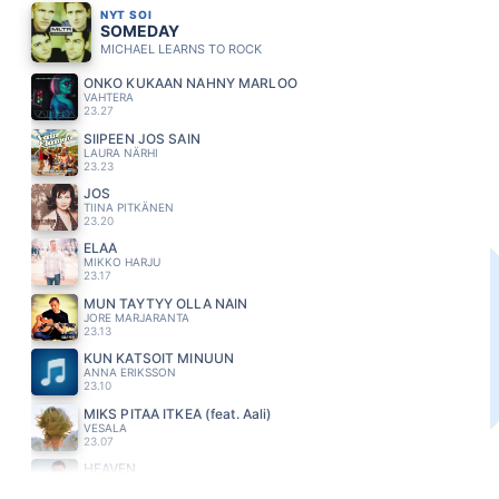
NYT SOI
SOMEDAY
MICHAEL LEARNS TO ROCK
ONKO KUKAAN NÄHNY MARLOO
VAHTERA
23.27
SIIPEEN JOS SAIN
LAURA NÄRHI
23.23
JOS
TIINA PITKÄNEN
23.20
ELÄÄ
MIKKO HARJU
23.17
MUN TÄYTYY OLLA NÄIN
JORE MARJARANTA
23.13
KUN KATSOIT MINUUN
ANNA ERIKSSON
23.10
MIKS PITÄÄ ITKEÄ (feat. Aali)
VESALA
23.07
HEAVEN
CALUM SCOTT
23.03