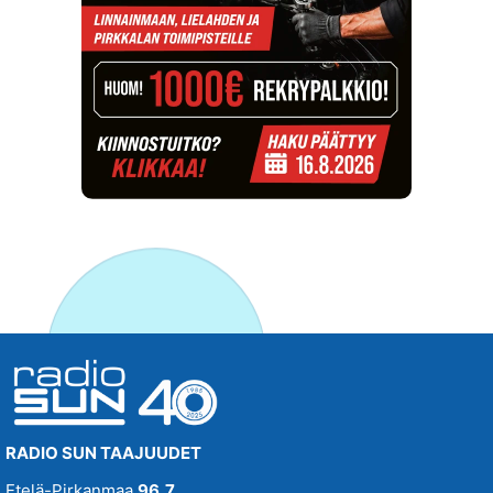
RADIO SUN TAAJUUDET
Etelä-Pirkanmaa
96,7