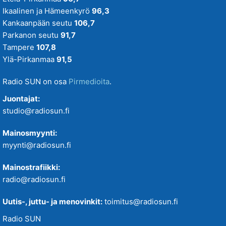
Ikaalinen ja Hämeenkyrö
96,3
Kankaanpään seutu
106,7
Parkanon seutu
91,7
Tampere
107,8
Ylä-Pirkanmaa
91,5
Radio SUN on osa
Pirmedioita
.
Juontajat:
studio@radiosun.fi
Mainosmyynti:
myynti@radiosun.fi
Mainostrafiikki:
radio@radiosun.fi
Uutis-, juttu- ja menovinkit:
toimitus@radiosun.fi
Radio SUN