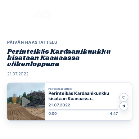
Skip
to
Menu
content
PÄIVÄN HAASTATTELU
Perinteikäs Kardaanikunkku
kisataan Kaanaassa
viikonloppuna
21.07.2022
Päivän haastattelu
Perinteikäs Kardaanikunkku
kisataan Kaanaassa
viikonloppuna
21.07.2022
0:00
4:47