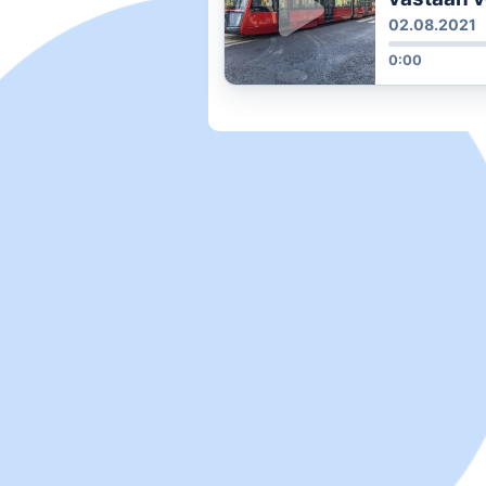
ja sitä e
02.08.2021
0:00