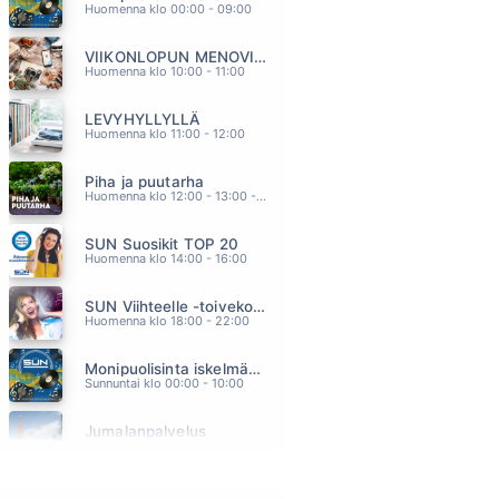
VIELA JOSSAIN
Huomenna klo 00:00 - 09:00
A AALLON RYTMIORKESTERI
15.38
VIIKONLOPUN MENOVINKIT
PIKKU SYNTINEN
Huomenna klo 10:00 - 11:00
RAHKONEN ESKO
15.35
LEVYHYLLYLLÄ
TAPPAVAN HILJAINEN RIVARINPATKA
Huomenna klo 11:00 - 12:00
ARTTU WISKARI
15.30
Piha ja puutarha
PÄÄSTÄ PAHASTA
Huomenna klo 12:00 - 13:00 - Studiossa: Pinsiön Taimisto
PATE MUSTAJÄRVI
15.24
SUN Suosikit TOP 20
PIMEYDEN TANGO
Huomenna klo 14:00 - 16:00
EPPU NORMAALI
15.17
SUN Viihteelle -toivekonsertti
Huomenna klo 18:00 - 22:00
Monipuolisinta iskelmää ja parasta poppia
Sunnuntai klo 00:00 - 10:00
Jumalanpalvelus
Sunnuntai klo 10:00 - 11:00