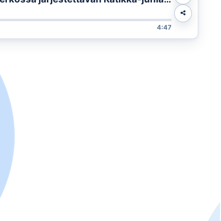
deltävän Ratikka-viikon merkeissä
4:47