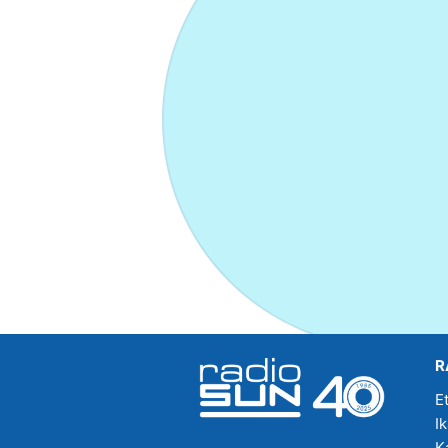
R
E
I
K