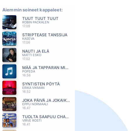
Aiemmin soineet kappaleet:
TUUT TUUT TUUT
ROBIN PACKALEN
17.09
STRIPTEASE TANSSIJA
KASEVA
17.06
NAUTI JA ELÄ
MATTI ESKO
17.02
MÄÄ JA TAPPARAN MIES
POPEDA
16.56
SYNTISTEN PÖYTÄ
ERIKA VIKMAN
16.52
JOKA PÄIVÄ JA JOKAIKINEN YÖ
EPPU NORMAALI
16.47
TUOLTA SAAPUU CHARLIE BROWN
VIRVE ROSTI
16.41