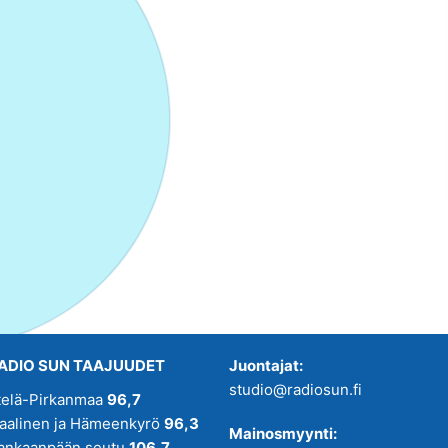
ADIO SUN TAAJUUDET
Juontajat:
studio@radiosun.fi
telä-Pirkanmaa
96,7
kaalinen ja Hämeenkyrö
96,3
Mainosmyynti:
ankaanpään seutu
106,7