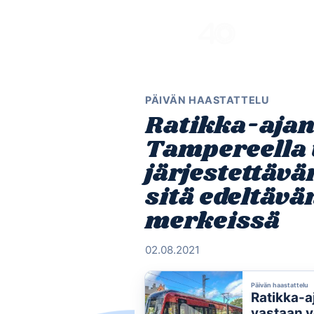
Skip
to
content
PÄIVÄN HAASTATTELU
Ratikka-ajan
Tampereella 
järjestettävä
sitä edeltäv
merkeissä
02.08.2021
Päivän haastattelu
Ratikka-a
vastaan v