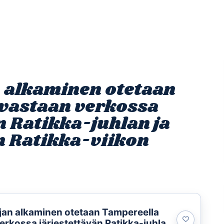
Etusivu
Ohjelmat
Osallistu
 alkaminen otetaan
vastaan verkossa
n Ratikka-juhlan ja
än Ratikka-viikon
jan alkaminen otetaan Tampereella
erkossa järjestettävän Ratikka-juhlan