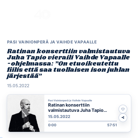
Skip
to
Menu
content
PASI VAINIONPERÄ JA VAIHDE VAPAALLE
Ratinan konserttiin valmistautuva
Juha Tapio vieraili Vaihde Vapaalle
-ohjelmassa: ”On etuoikeutettu
fiilis että saa tuollaisen ison juhlan
järjestää”
15.05.2022
Pasi Vainionperä ja Vaihde Vapaalle
Ratinan konserttiin
valmistautuva Juha Tapio
vieraili Vaihde Vapaalle -
15.05.2022
ohjelmassa: ”On etuoikeutettu
0:00
57:51
fiilis että saa tuollaisen ison
juhlan järjestää”