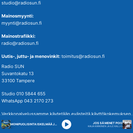
studio@radiosun.fi
Mainosmyynti:
myynti@radiosun.fi
Mainostrafiikki:
radio@radiosun.fi
Uutis-, juttu- ja menovinkit:
toimitus@radiosun.fi
Radio SUN
Suvantokatu 13
33100 Tampere
Studio 010 5844 655
WhatsApp 043 2170 273
Verkkopalvelussamme käytetään evästeitä käyttökokemuksen
parantamiseksi. Tutustu tietosuojakäytäntöihimme
täällä
.
JOS SÄ MENET POIS
MONIPUOLISINTA ISKELMÄÄ JA PARASTA POPPIA
KAIJA KÄRKINEN JA ILE KALLIO