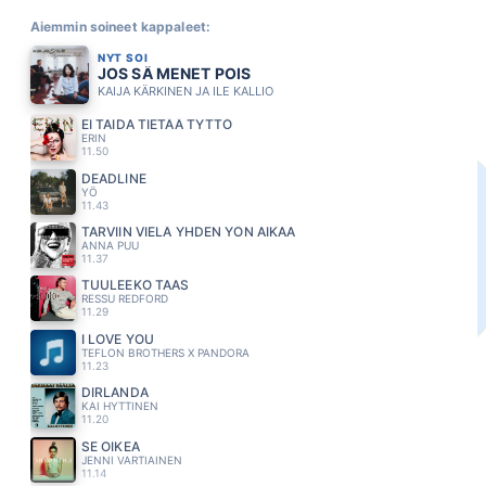
Aiemmin soineet kappaleet:
NYT SOI
JOS SÄ MENET POIS
KAIJA KÄRKINEN JA ILE KALLIO
EI TAIDA TIETÄÄ TYTTÖ
ERIN
11.50
DEADLINE
YÖ
11.43
TARVIIN VIELÄ YHDEN YÖN AIKAA
ANNA PUU
11.37
TUULEEKO TAAS
RESSU REDFORD
11.29
I LOVE YOU
TEFLON BROTHERS X PANDORA
11.23
DIRLANDA
KAI HYTTINEN
11.20
SE OIKEA
JENNI VARTIAINEN
11.14