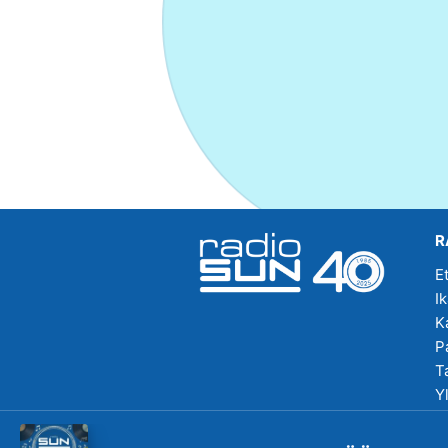
R
E
I
K
P
T
Y
R