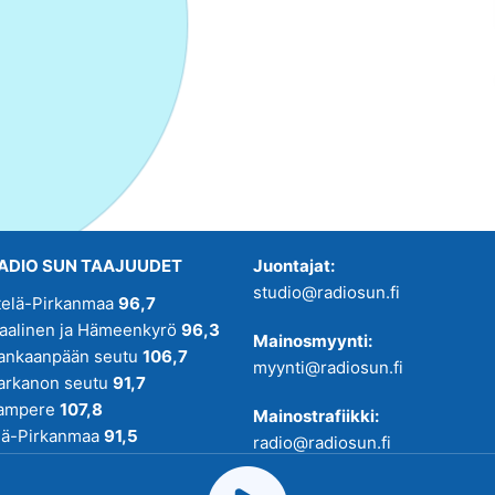
ADIO SUN TAAJUUDET
Juontajat:
studio@radiosun.fi
telä-Pirkanmaa
96,7
kaalinen ja Hämeenkyrö
96,3
Mainosmyynti:
ankaanpään seutu
106,7
myynti@radiosun.fi
arkanon seutu
91,7
ampere
107,8
Mainostrafiikki:
lä-Pirkanmaa
91,5
radio@radiosun.fi
adio SUN on osa
Pirmedioita
.
Uutis-, juttu- ja menovinkit: