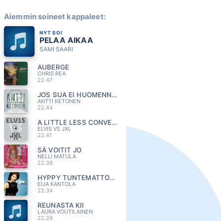
Aiemmin soineet kappaleet:
NYT SOI
PELAA AIKAA
SAMI SAARI
AUBERGE
CHRIS REA
22.47
JOS SUA EI HUOMENNA OIS
ANTTI KETONEN
22.44
A LITTLE LESS CONVERSATION
ELVIS VS JXL
22.41
SÄ VOITIT JO
NELLI MATULA
22.38
HYPPY TUNTEMATTOMAAN
EIJA KANTOLA
22.34
REUNASTA KII
LAURA VOUTILAINEN
22.29