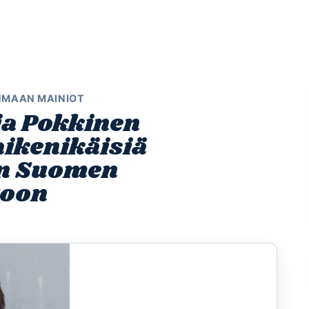
Etusivu
Ohjelmat
Osallistu
NMAAN MAINIOT
ia Pokkinen
ikenikäisiä
n Suomen
toon