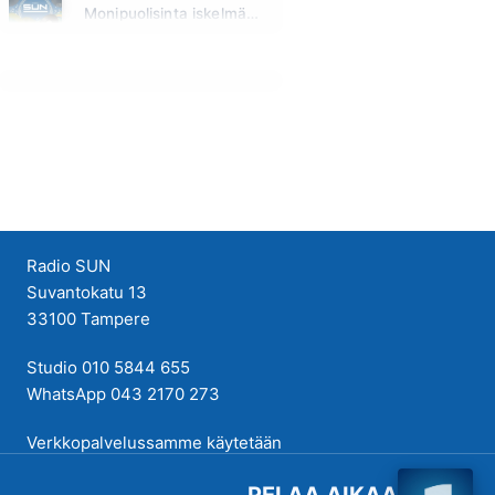
Monipuolisinta iskelmää ja parasta poppia
Huomenna klo 00:00 - 09:00
Radio SUN
Suvantokatu 13
33100 Tampere
Studio 010 5844 655
WhatsApp 043 2170 273
Verkkopalvelussamme käytetään
evästeitä käyttökokemuksen