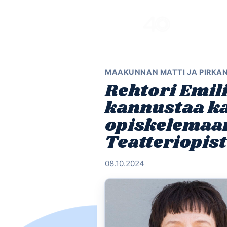
Skip
to
content
MAAKUNNAN MATTI JA PIRKA
Rehtori Emil
kannustaa ka
opiskelemaa
Teatteriopis
08.10.2024