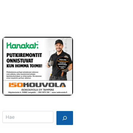
Info
Mainostajalle
Search