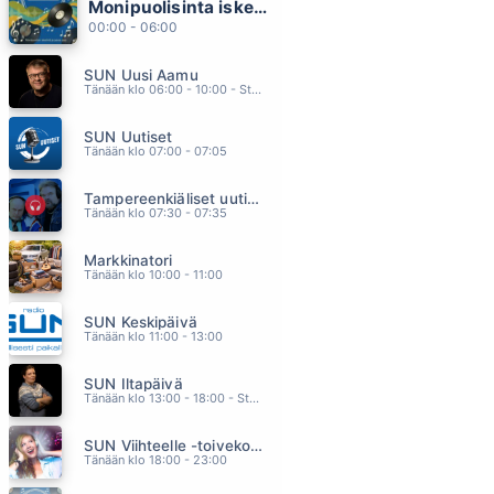
Monipuolisinta iskelmää ja parasta poppia
SUN VAIN
00:00 - 06:00
A AALLON RYTMIORKESTERI
21.57
SUN Uusi Aamu
TULEE JOS ON TULLAKSEEN (feat. Freeman)
Tänään klo 06:00 - 10:00 - Studiossa: Kimmo Hoivassilta
SEPPO TAMMILEHTO
21.54
SUN Uutiset
BEST
Tänään klo 07:00 - 07:05
TINA TURNER
21.50
Tampereenkiäliset uutiset
PARATIISIIN
Tänään klo 07:30 - 07:35
MIKKO KUUSTONEN
21.46
Markkinatori
STILL GOT THE BLUES
Tänään klo 10:00 - 11:00
GARY MOORE
21.42
SUN Keskipäivä
Tänään klo 11:00 - 13:00
SUN Iltapäivä
Tänään klo 13:00 - 18:00 - Studiossa: Kaisu Lämsä
SUN Viihteelle -toivekonsertti
Tänään klo 18:00 - 23:00