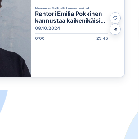
Maakunnan Matti ja Pirkanmaan mainiot
Rehtori Emilia Pokkinen
kannustaa kaikenikäisiä
opiskelemaan Suomen
08.10.2024
Teatteriopistoon
0:00
23:45