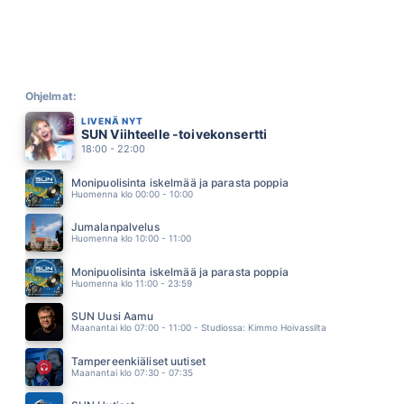
NEON 2
16.53
VIHREAN JOEN RANNALLA
EPPU NORMAALI
16.48
MEREN LAULUA KUUNTELEN
PETRI LAAKSONEN
Ohjelmat:
16.44
LIVENÄ NYT
POSTIKORTTI
SUN Viihteelle -toivekonsertti
JANNE HURME
18:00 - 22:00
16.37
NAIMISIIN
Monipuolisinta iskelmää ja parasta poppia
ESSI WUORELA
Huomenna klo 00:00 - 10:00
16.33
TAMMERKOSKI
Jumalanpalvelus
JÄRVENSIVU
Huomenna klo 10:00 - 11:00
16.28
ROTUNAINEN
Monipuolisinta iskelmää ja parasta poppia
LEA LAVEN
Huomenna klo 11:00 - 23:59
16.22
OLIN VAIN TUULI
SUN Uusi Aamu
EPPU NORMAALI
Maanantai klo 07:00 - 11:00 - Studiossa: Kimmo Hoivassilta
16.13
SYTTYNYT SAMMUMAAN
Tampereenkiäliset uutiset
ANI
Maanantai klo 07:30 - 07:35
16.09
COTTON EYE JOE