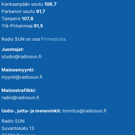
Kankaanpään seutu
106,7
Parkanon seutu
91,7
Tampere
107,8
Ylä-Pirkanmaa
91,5
Radio SUN on osa
Pirmedioita
.
Juontajat:
studio@radiosun.fi
Mainosmyynti:
myynti@radiosun.fi
Mainostrafiikki:
radio@radiosun.fi
Uutis-, juttu- ja menovinkit:
toimitus@radiosun.fi
Radio SUN
Suvantokatu 13