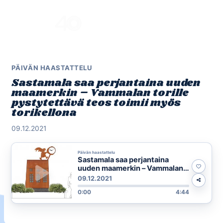
Skip
to
Menu
content
PÄIVÄN HAASTATTELU
Sastamala saa perjantaina uuden
maamerkin – Vammalan torille
pystytettävä teos toimii myös
torikellona
09.12.2021
Päivän haastattelu
Sastamala saa perjantaina
uuden maamerkin – Vammalan
torille pystytettävä teos toimii
09.12.2021
myös torikellona
0:00
4:44