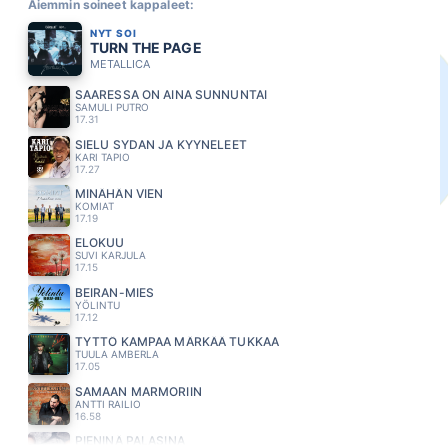
Aiemmin soineet kappaleet:
NYT SOI
TURN THE PAGE
METALLICA
SAARESSA ON AINA SUNNUNTAI
SAMULI PUTRO
17.31
SIELU SYDAN JA KYYNELEET
KARI TAPIO
17.27
MINÄHÄN VIEN
KOMIAT
17.19
ELOKUU
SUVI KARJULA
17.15
BEIRAN-MIES
YÖLINTU
17.12
TYTTÖ KAMPAA MÄRKÄÄ TUKKAA
TUULA AMBERLA
17.05
SAMAAN MARMORIIN
ANTTI RAILIO
16.58
PIENINÄ PALASINA