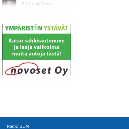
SUN Uusi Aamu
Maanantai klo 07:00 - 11:00 - Studiossa: Kimmo Hoivassilta
Radio SUN