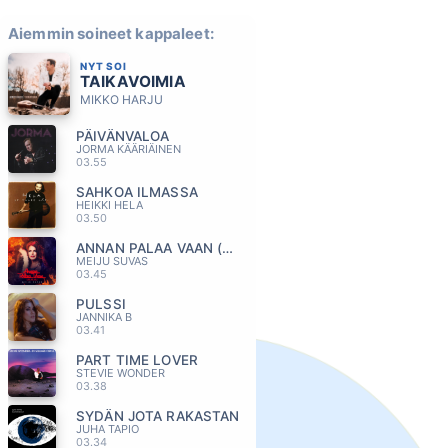
Aiemmin soineet kappaleet:
NYT SOI
TAIKAVOIMIA
MIKKO HARJU
PÄIVÄNVALOA
JORMA KÄÄRIÄINEN
03.55
SAHKOA ILMASSA
HEIKKI HELA
03.50
ANNAN PALAA VAAN (AI AI AI)
MEIJU SUVAS
03.45
PULSSI
JANNIKA B
03.41
PART TIME LOVER
STEVIE WONDER
03.38
SYDÄN JOTA RAKASTAN
JUHA TAPIO
03.34