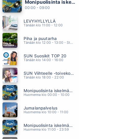
Monipuolisinta iskelmää ja parasta poppia
CHAIN REACTION
00:00 - 09:00
ROSS DIANA
02.57
LEVYHYLLYLLÄ
MURTUMATON
Tänään klo 11:00 - 12:00
BABLO
02.53
Piha ja puutarha
EN OLEKAAN VALMIS
Tänään klo 12:00 - 13:00 - Studiossa: Pinsiön Taimisto
IRINA
02.49
SUN Suosikit TOP 20
NAPAKYMPPI
Tänään klo 14:00 - 16:00
JARKKO HONKANEN
02.46
SUN Viihteelle -toivekonsertti
KYLLIKKI
Tänään klo 18:00 - 22:00
LEEVI AND THE LEAVINGS
02.42
Monipuolisinta iskelmää ja parasta poppia
Huomenna klo 00:00 - 10:00
Jumalanpalvelus
Huomenna klo 10:00 - 11:00
Monipuolisinta iskelmää ja parasta poppia
Huomenna klo 11:00 - 23:59