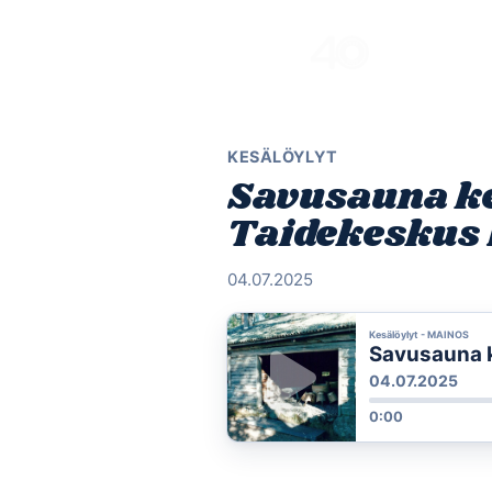
Skip
to
content
KESÄLÖYLYT
Savusauna ke
Taidekeskus
04.07.2025
Kesälöylyt - MAINOS
Savusauna k
04.07.2025
0:00