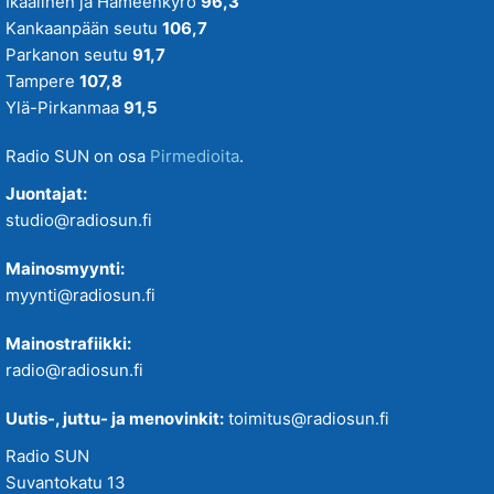
Ikaalinen ja Hämeenkyrö
96,3
Kankaanpään seutu
106,7
Parkanon seutu
91,7
Tampere
107,8
Ylä-Pirkanmaa
91,5
Radio SUN on osa
Pirmedioita
.
Juontajat:
studio@radiosun.fi
Mainosmyynti:
myynti@radiosun.fi
Mainostrafiikki:
radio@radiosun.fi
Uutis-, juttu- ja menovinkit:
toimitus@radiosun.fi
Radio SUN
Suvantokatu 13