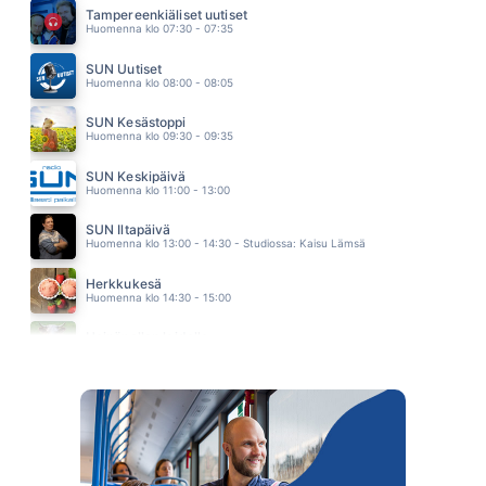
VIIVI
Tampereenkiäliset uutiset
06.36
Huomenna klo 07:30 - 07:35
ILMAN SUA
AKSEL KANKAANRANTA
SUN Uutiset
06.33
Huomenna klo 08:00 - 08:05
SUN Kesästoppi
Huomenna klo 09:30 - 09:35
SUN Keskipäivä
Huomenna klo 11:00 - 13:00
SUN Iltapäivä
Huomenna klo 13:00 - 14:30 - Studiossa: Kaisu Lämsä
Herkkukesä
Huomenna klo 14:30 - 15:00
Heinäpellon laidalla
Huomenna klo 15:00 - 16:00