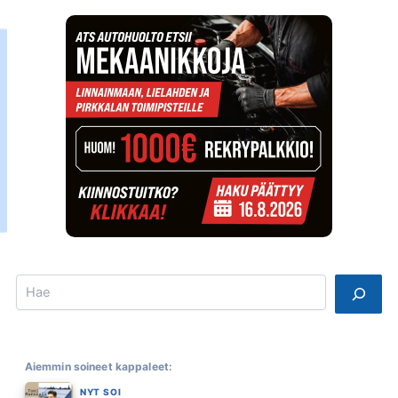
Search
Aiemmin soineet kappaleet:
NYT SOI