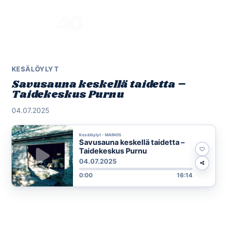
Skip
to
Menu
content
KESÄLÖYLYT
Savusauna keskellä taidetta –
Taidekeskus Purnu
04.07.2025
Kesälöylyt - MAINOS
Savusauna keskellä taidetta –
Taidekeskus Purnu
04.07.2025
0:00
16:14