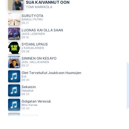
SUA KAIVANNUT OON
TOMI MARKKOLA
SURUTYÖTÄ
SAMULI PUTRO
09.21
LUONAS KAI OLLA SAAN
JUICE LESKINEN
09.16
SYDÄNLUPAUS
J KARJALAINEN
09.08
SININEN ON KESÄYÖ
JOEL HALLIKAINEN
09.01
Olet Tervetullut Joukkoon Huonojen
Exit
09.00
Sekaisin
Habakuk
08.53
Golgatan Veressä
Mira Karola
08.49
Armolaulu
Esa Ruutunen
08.46