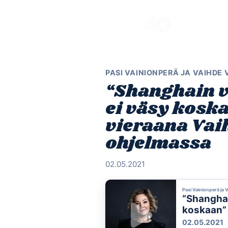
Skip
to
content
PASI VAINIONPERÄ JA VAIHDE
“Shanghain v
ei väsy kosk
vieraana Vaih
ohjelmassa
02.05.2021
Pasi Vainionperä ja 
“Shanghai
koskaan” 
Vapaalle 
02.05.2021