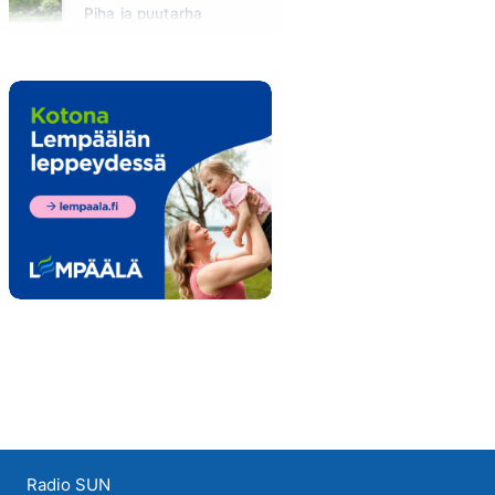
Piha ja puutarha
Huomenna klo 12:00 - 13:00 - Studiossa: Pinsiön Taimisto
Radio SUN