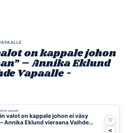
Etusivu
Ohjelmat
Osallistu
 VAPAALLE
alot on kappale johon
aan” – Annika Eklund
de Vapaalle -
Vaihde Vapaalle
n valot on kappale johon ei väsy
– Annika Eklund vieraana Vaihde
-ohjelmassa