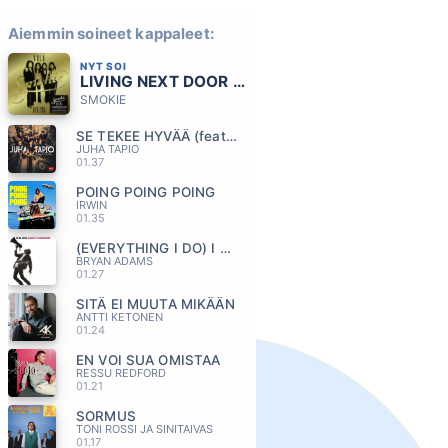
Aiemmin soineet kappaleet:
NYT SOI
LIVING NEXT DOOR TO ALICE
SMOKIE
SE TEKEE HYVÄÄ (feat. Jukka Poika)
JUHA TAPIO
01.37
POING POING POING
IRWIN
01.35
(EVERYTHING I DO) I DO IT FOR YOU
BRYAN ADAMS
01.27
SITÄ EI MUUTA MIKÄÄN
ANTTI KETONEN
01.24
EN VOI SUA OMISTAA
RESSU REDFORD
01.21
SORMUS
TONI ROSSI JA SINITAIVAS
01.17