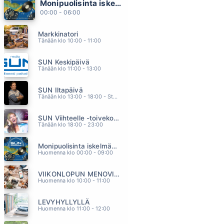
Monipuolisinta iskelmää ja parasta poppia
KOHTALONI
00:00 - 06:00
TOMI MARKKOLA
00.44
Markkinatori
HULLUUDEN NIMIIN
Tänään klo 10:00 - 11:00
PIRTTIJOKI
00.41
SUN Keskipäivä
EI OO EI TUU
Tänään klo 11:00 - 13:00
LEA LAVEN
00.38
SUN Iltapäivä
OLE SINA MINUN
Tänään klo 13:00 - 18:00 - Studiossa: Kaisu Lämsä
TAUSKI
00.34
SUN Viihteelle -toivekonsertti
CANDYMAN
Tänään klo 18:00 - 23:00
CHRISTINA AGUILERA
00.31
Monipuolisinta iskelmää ja parasta poppia
Huomenna klo 00:00 - 09:00
VIIKONLOPUN MENOVINKIT
Huomenna klo 10:00 - 11:00
LEVYHYLLYLLÄ
Huomenna klo 11:00 - 12:00