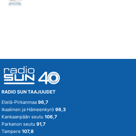
SE EIKO TODISTA ETTA MUUTUIN
Monipuolisinta iskelmää ja parasta poppia
DANNY
Huomenna klo 00:00 - 09:00
19.53
RADIO SUN TAAJUUDET
Etelä-Pirkanmaa
96,7
Ikaalinen ja Hämeenkyrö
96,3
Kankaanpään seutu
106,7
Parkanon seutu
91,7
Tampere
107,8