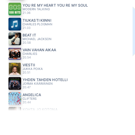
YOU RE MY HEART YOU RE MY SOUL
MODERN TALKING
21.06
TIUKASTI KIINNI
CHARLES PLOGMAN
21.03
BEAT IT
MICHAEL JACKSON
20.58
VAIN VAHAN AIKAA
CHARLIES
20.54
VIESTII
JUKKA POIKA
20.51
YHDEN TAHDEN HOTELLI
JORMA KÄÄRIÄINEN
20.47
ANGELICA
CLIFTERS
20.44
KOHTA JO KOTONA
ANNIKA EKLUND
20.41
MISS YOU LIKE CRAZY
NATALIE COLE
20.33