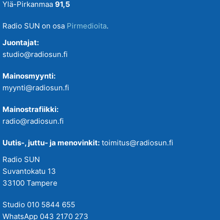
Ylä-Pirkanmaa
91,5
Radio SUN on osa
Pirmedioita
.
Juontajat:
studio@radiosun.fi
Mainosmyynti:
myynti@radiosun.fi
Mainostrafiikki:
radio@radiosun.fi
Uutis-, juttu- ja menovinkit:
toimitus@radiosun.fi
Radio SUN
Suvantokatu 13
33100 Tampere
Studio 010 5844 655
WhatsApp 043 2170 273