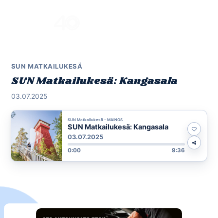
Skip
to
Menu
content
SUN MATKAILUKESÄ
SUN Matkailukesä: Kangasala
03.07.2025
SUN Matkailukesä - MAINOS
SUN Matkailukesä: Kangasala
03.07.2025
0:00
9:36