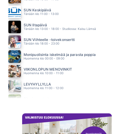
KANARIANLINTU
KAIJA KOO
SUN Keskipäivä
01.55
Tänään klo 11:00 - 13:00
KUUME
PHILHARMONIC
SUN Iltapäivä
01.51
Tänään klo 13:00 - 18:00 - Studiossa: Kaisu Lämsä
SUN Viihteelle -toivekonsertti
Tänään klo 18:00 - 23:00
Monipuolisinta iskelmää ja parasta poppia
Huomenna klo 00:00 - 09:00
VIIKONLOPUN MENOVINKIT
Huomenna klo 10:00 - 11:00
LEVYHYLLYLLÄ
Huomenna klo 11:00 - 12:00
Piha ja puutarha
Huomenna klo 12:00 - 13:00 - Studiossa: Pinsiön Taimisto