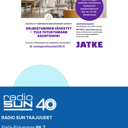
RADIO SUN TAAJUUDET
Etelä-Pirkanmaa
96,7