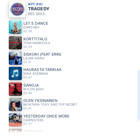
NYT SOI
TRAGEDY
BEE GEES
LET S DANCE
CHRIS REA
02.58
KORTTITALO
TOMI MARKKOLA
02.54
SISKONI (FEAT ERIN)
LAURA NÄRHI
02.51
HAURASTA TARINAA
NINA ÅKERMAN
02.47
SANOJA
NYLON BEAT
02.44
OLEN YKSINAINEN
MONTANA TONY AND TOP SECRET
02.41
YESTERDAY ONCE MORE
CARPENTERS
02.37
TORNADO
EVELINA
02.33