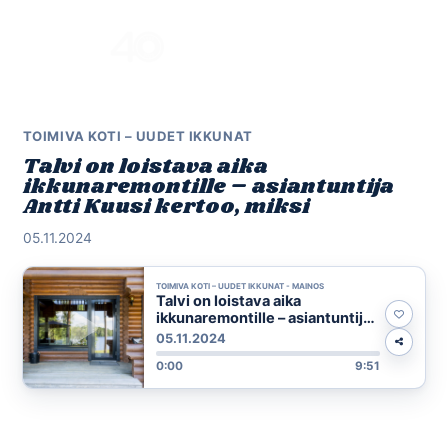
Skip
to
Menu
content
TOIMIVA KOTI – UUDET IKKUNAT
Talvi on loistava aika
ikkunaremontille – asiantuntija
Antti Kuusi kertoo, miksi
05.11.2024
TOIMIVA KOTI – UUDET IKKUNAT - MAINOS
Talvi on loistava aika
ikkunaremontille – asiantuntija
Antti Kuusi kertoo, miksi
05.11.2024
0:00
9:51