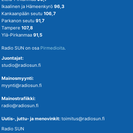
Ikaalinen ja Hämeenkyrö
96,3
Kankaanpään seutu
106,7
Parkanon seutu
91,7
Tampere
107,8
Ylä-Pirkanmaa
91,5
Radio SUN on osa
Pirmedioita
.
Juontajat:
studio@radiosun.fi
Mainosmyynti:
myynti@radiosun.fi
Mainostrafiikki:
radio@radiosun.fi
Uutis-, juttu- ja menovinkit:
toimitus@radiosun.fi
Radio SUN