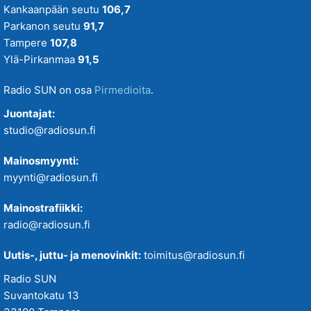
Kankaanpään seutu
106,7
Parkanon seutu
91,7
Tampere
107,8
Ylä-Pirkanmaa
91,5
Radio SUN on osa
Pirmedioita
.
Juontajat:
studio@radiosun.fi
Mainosmyynti:
myynti@radiosun.fi
Mainostrafiikki:
radio@radiosun.fi
Uutis-, juttu- ja menovinkit:
toimitus@radiosun.fi
Radio SUN
Suvantokatu 13