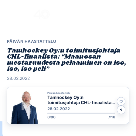
Skip
to
Menu
content
PÄIVÄN HAASTATTELU
Tamhockey Oy:n toimitusjohtaja
CHL-finaalista: “Maanosan
mestaruudesta pelaaminen on iso,
iso, iso peli”
28.02.2022
Päivän haastattelu
Tamhockey Oy:n
toimitusjohtaja CHL-finaalista:
“Maanosan mestaruudesta
28.02.2022
pelaaminen on iso, iso, iso peli”
0:00
7:16