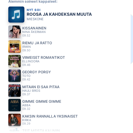
Aiemmin soineet kappaleet:
NYT SOI
ROOSA JA KAHDEKSAN MUUTA
MIESKONE
KISSANAINEN
NINA ÅKERMAN
09.52
RIEMU JA RATTO
IRWIN
09.50
VIIMEISET ROMANTIKOT
ELLINOORA
09.46
GEORGY PORGY
TOTO
09.42
MITÄÄN EI SAA PITÄÄ
HAULI BROS
09.37
GIMME GIMME GIMME
ABBA
09.32
KAKSIN RANNALLA YKSINAISET
KIRKA
09.29
TEIT MEISTA KAUNIIN