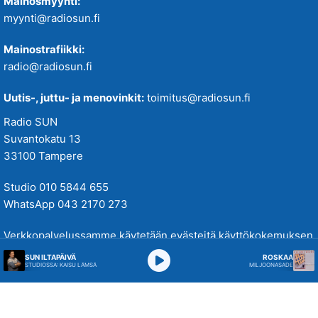
Mainosmyynti:
myynti@radiosun.fi
Mainostrafiikki:
radio@radiosun.fi
Uutis-, juttu- ja menovinkit:
toimitus@radiosun.fi
Radio SUN
Suvantokatu 13
33100 Tampere
Studio 010 5844 655
WhatsApp 043 2170 273
Verkkopalvelussamme käytetään evästeitä käyttökokemuksen
parantamiseksi. Tutustu tietosuojakäytäntöihimme
täällä
.
SUN ILTAPÄIVÄ
ROSKAA
STUDIOSSA: KAISU LÄMSÄ
MILJOONASADE