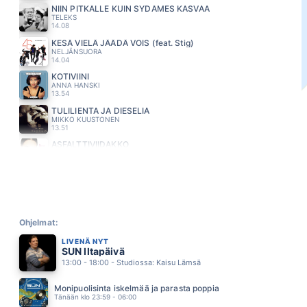
NIIN PITKÄLLE KUIN SYDÄMES KASVAA
TELEKS
14.08
KESÄ VIELÄ JÄÄDÄ VOIS (feat. Stig)
NELJÄNSUORA
14.04
KOTIVIINI
ANNA HANSKI
13.54
TULILIENTA JA DIESELIA
MIKKO KUUSTONEN
13.51
ASFALTTIVIIDAKKO
ANNE MATTILA
13.48
SULOINEN MYRKYNKEITTAJA
MARISKA
13.40
CELESTIAL
ED SHEERAN
Ohjelmat:
13.36
LIVENÄ NYT
EI KUKAAN TUU SULTA TUNTUMAAN
SUN Iltapäivä
LAURI TÄHKÄ
13:00 - 18:00 - Studiossa: Kaisu Lämsä
13.27
NIIN MINA SINULLE KUULUN
Monipuolisinta iskelmää ja parasta poppia
TAUSKI
Tänään klo 23:59 - 06:00
13.23