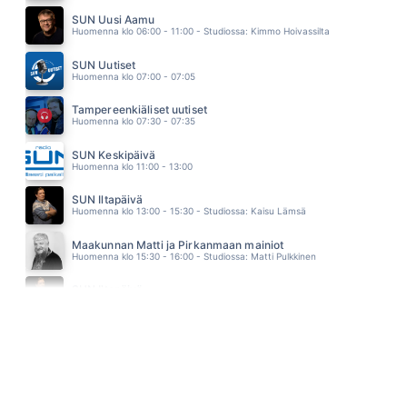
OSUMA (feat. Samuli Putro)
SUN Uusi Aamu
ELLINOORA
Huomenna klo 06:00 - 11:00 - Studiossa: Kimmo Hoivassilta
13.16
FOREVER MAN
SUN Uutiset
ERIC CLAPTON
Huomenna klo 07:00 - 07:05
13.12
SATAA TAAS
Tampereenkiäliset uutiset
ANNIKA EKLUND
Huomenna klo 07:30 - 07:35
13.09
FUOCO NEL FUOCO
SUN Keskipäivä
EROS RAMAZZOTTI
Huomenna klo 11:00 - 13:00
13.04
KATSON SINEEN TAIVAAN
SUN Iltapäivä
KATRI HELENA
Huomenna klo 13:00 - 15:30 - Studiossa: Kaisu Lämsä
12.56
ONNEN VIIPALEET
Maakunnan Matti ja Pirkanmaan mainiot
ANNA PUU
Huomenna klo 15:30 - 16:00 - Studiossa: Matti Pulkkinen
12.53
DISKO
SUN Iltapäivä
VESTERINEN YHTYEINEEN
Huomenna klo 16:00 - 18:00
12.49