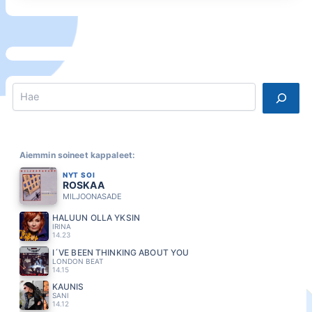
Search
Aiemmin soineet kappaleet:
NYT SOI
ROSKAA
MILJOONASADE
HALUUN OLLA YKSIN
IRINA
14.23
I´VE BEEN THINKING ABOUT YOU
LONDON BEAT
14.15
KAUNIS
SANI
14.12