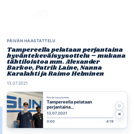
Skip
to
Menu
content
PÄIVÄN HAASTATTELU
Tampereella pelataan perjantaina
hyväntekeväisyysottelu – mukana
tähtiloistoa mm. Alexander
Barkov, Patrik Laine, Nanna
Karalahti ja Raimo Helminen
13.07.2021
Päivän haastattelu
Tampereella pelataan
perjantaina
hyväntekeväisyysottelu –
13.07.2021
mukana tähtiloistoa mm.
0:00
4:19
Alexander Barkov, Patrik Laine,
Nanna Karalahti ja Raimo
Helminen