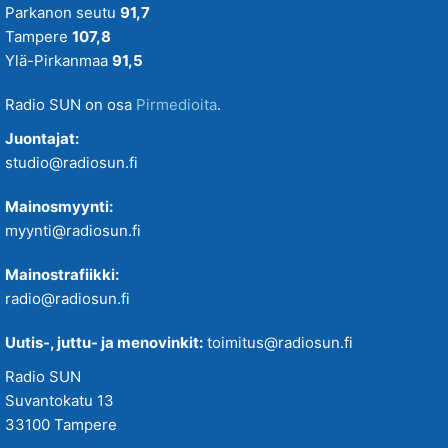
Parkanon seutu
91,7
Tampere
107,8
Ylä-Pirkanmaa
91,5
Radio SUN on osa
Pirmedioita
.
Juontajat:
studio@radiosun.fi
Mainosmyynti:
myynti@radiosun.fi
Mainostrafiikki:
radio@radiosun.fi
Uutis-, juttu- ja menovinkit:
toimitus@radiosun.fi
Radio SUN
Suvantokatu 13
33100 Tampere