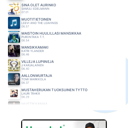
SINÄ OLET AURINKO
SAMULI EDELMANN
07.01
MUOTITIETOINEN
LEEVI AND THE LEAVINGS
06.57
MAISTOIN HUULILLASI MANSIKKAA
PURONTAKA T.T.
06.54
MANSIKKAMÄKI
KATRI YLANDER
06.46
VILLEJA LUPIINEJA
J KARJALAINEN
06.40
AALLONMURTAJA
TOMI MARKKOLA
06.37
MUSTAHERUKAN TUOKSUINEN TYTTÖ
LAURI TÄHKÄ
06.29
MUSTIKKAMAA
JUSSI MIKKOLA
06.21
KOIVUT JA MARJAPENSAAT
RIKI SORSA
06.15