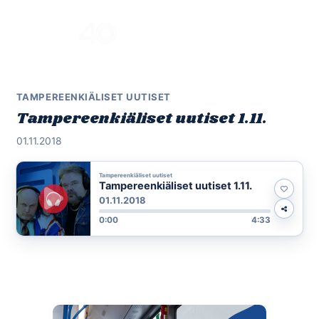
Skip
to
Menu
content
TAMPEREENKIÄLISET UUTISET
Tampereenkiäliset uutiset 1.11.
01.11.2018
Tampereenkiäliset uutiset
Tampereenkiäliset uutiset 1.11.
01.11.2018
0:00
4:33