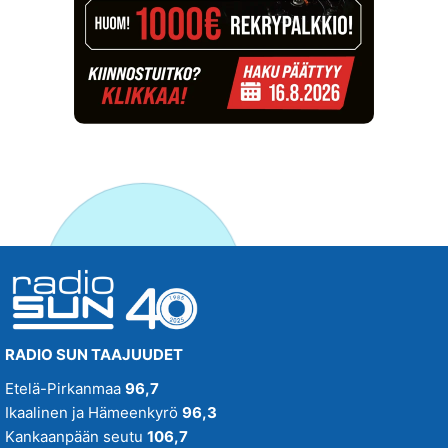
RADIO SUN TAAJUUDET
Etelä-Pirkanmaa
96,7
Ikaalinen ja Hämeenkyrö
96,3
Kankaanpään seutu
106,7