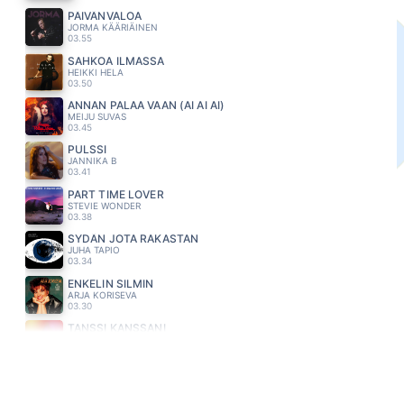
PÄIVÄNVALOA
JORMA KÄÄRIÄINEN
03.55
SAHKOA ILMASSA
HEIKKI HELA
03.50
ANNAN PALAA VAAN (AI AI AI)
MEIJU SUVAS
03.45
PULSSI
JANNIKA B
03.41
PART TIME LOVER
STEVIE WONDER
03.38
SYDÄN JOTA RAKASTAN
JUHA TAPIO
03.34
ENKELIN SILMIN
ARJA KORISEVA
03.30
TANSSI KANSSANI
LUMOTTU APINA
03.27
ALL BOUT THE MONEY
MEJA
03.24