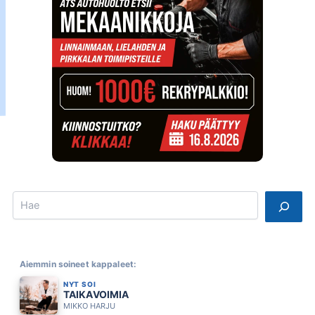
Search
Aiemmin soineet kappaleet:
NYT SOI
TAIKAVOIMIA
MIKKO HARJU