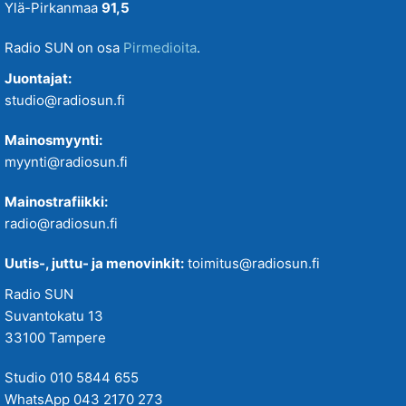
Ylä-Pirkanmaa
91,5
Radio SUN on osa
Pirmedioita
.
Juontajat:
studio@radiosun.fi
Mainosmyynti:
myynti@radiosun.fi
Mainostrafiikki:
radio@radiosun.fi
Uutis-, juttu- ja menovinkit:
toimitus@radiosun.fi
Radio SUN
Suvantokatu 13
33100 Tampere
Studio 010 5844 655
WhatsApp 043 2170 273