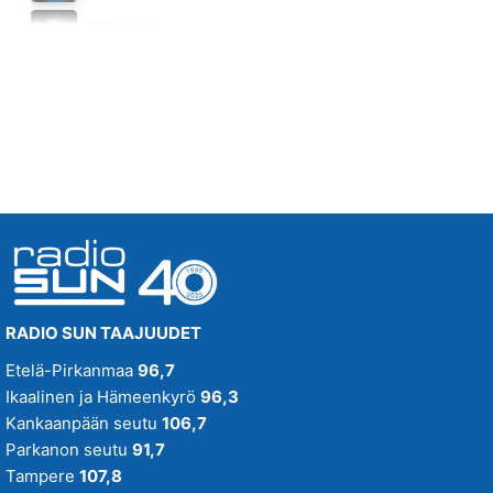
KYLLIKKI
SUN Uusi Aamu
LEEVI AND THE LEAVINGS
Maanantai klo 07:00 - 11:00 - Studiossa: Kimmo Hoivassilta
02.42
RADIO SUN TAAJUUDET
Etelä-Pirkanmaa
96,7
Ikaalinen ja Hämeenkyrö
96,3
Kankaanpään seutu
106,7
Parkanon seutu
91,7
Tampere
107,8