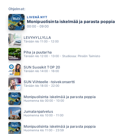
NUMMELA
ANSSI KELA
Ohjelmat:
03.16
LIVENÄ NYT
MOOTTORITIE ON KUUMA
Monipuolisinta iskelmää ja parasta poppia
PELLE MILJOONA
00:00 - 09:00
03.11
MINÄ SUOJELEN SINUA KAIKELTA
LEVYHYLLYLLÄ
ULTRA BRA
Tänään klo 11:00 - 12:00
03.07
BEIRAN-MIES
Piha ja puutarha
YÖLINTU
Tänään klo 12:00 - 13:00 - Studiossa: Pinsiön Taimisto
03.04
DON T CRY FOR LOUIE
SUN Suosikit TOP 20
VAYA CON DIOS
Tänään klo 14:00 - 16:00
03.01
CHAIN REACTION
SUN Viihteelle -toivekonsertti
ROSS DIANA
Tänään klo 18:00 - 22:00
02.57
MURTUMATON
Monipuolisinta iskelmää ja parasta poppia
BABLO
Huomenna klo 00:00 - 10:00
02.53
EN OLEKAAN VALMIS
Jumalanpalvelus
IRINA
Huomenna klo 10:00 - 11:00
02.49
NAPAKYMPPI
Monipuolisinta iskelmää ja parasta poppia
JARKKO HONKANEN
Huomenna klo 11:00 - 23:59
02.46