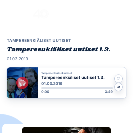
Skip
to
Menu
content
TAMPEREENKIÄLISET UUTISET
Tampereenkiäliset uutiset 1.3.
01.03.2019
Tampereenkiäliset uutiset
Tampereenkiäliset uutiset 1.3.
01.03.2019
0:00
3:49